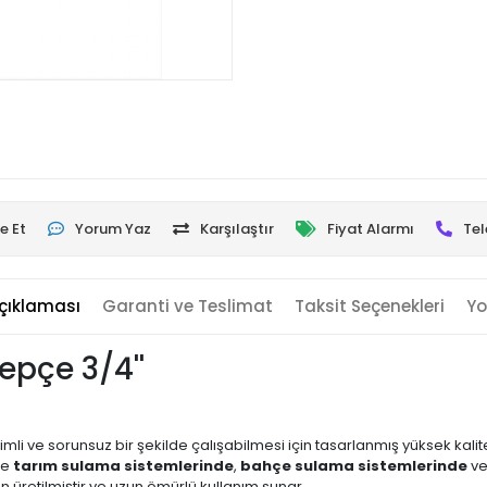
e Et
Yorum Yaz
Karşılaştır
Fiyat Alarmı
Tel
çıklaması
Garanti ve Teslimat
Taksit Seçenekleri
Yo
lepçe 3/4''
imli ve sorunsuz bir şekilde çalışabilmesi için tasarlanmış yüksek kalit
le
tarım sulama sistemlerinde
,
bahçe sulama sistemlerinde
v
 üretilmiştir ve uzun ömürlü kullanım sunar.