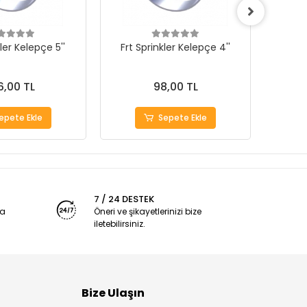
kler Kelepçe 5''
Frt Sprinkler Kelepçe 4''
Frt 
6,00 TL
98,00 TL
epete Ekle
Sepete Ekle
7 / 24 DESTEK
ya
Öneri ve şikayetlerinizi bize
iletebilirsiniz.
Bize Ulaşın