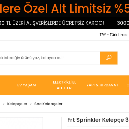
ere Özel Alt Limitsiz %
 ÜZERİ ALIŞVERİŞLERDE ÜCRETSİZ KARGO!
3000 TL Ü
TRY - Türk Lirası
ELEKTRİKLİ EL
EV YAŞAM
YAPI & HIRDAVAT
O
ALETLERİ
I
Kelepçeler
Sac Kelepçeler
Frt Sprinkler Kelepçe 3