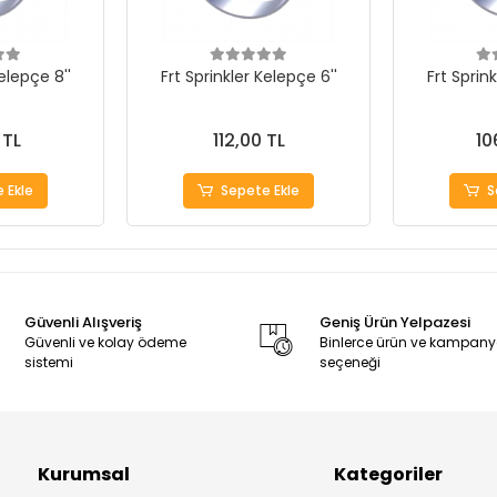
elepçe 8''
Frt Sprinkler Kelepçe 6''
Frt Sprin
 TL
112,00 TL
10
 Ekle
Sepete Ekle
S
Güvenli Alışveriş
Geniş Ürün Yelpazesi
Güvenli ve kolay ödeme
Binlerce ürün ve kampan
sistemi
seçeneği
Kurumsal
Kategoriler