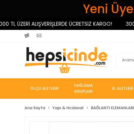
Yeni Üyel
L ÜZERİ ALIŞVERİŞLERDE ÜCRETSİZ KARGO!
3000 TL
YAĞLAMA
ÖLÇÜ ALETLERİ
EL ALETLERİ
GRUPLARI
Ana Sayfa
Yapı & Hırdavat
BAĞLANTI ELEMANLAR