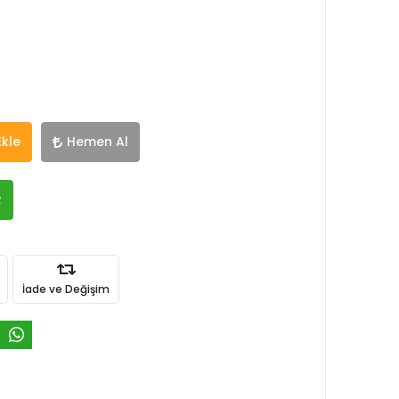
Ekle
Hemen Al
R
İade ve Değişim