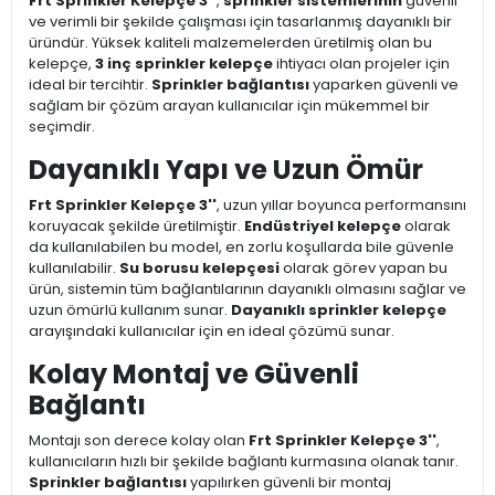
Frt Sprinkler Kelepçe 3''
,
sprinkler sistemlerinin
güvenli
ve verimli bir şekilde çalışması için tasarlanmış dayanıklı bir
üründür. Yüksek kaliteli malzemelerden üretilmiş olan bu
kelepçe,
3 inç sprinkler kelepçe
ihtiyacı olan projeler için
ideal bir tercihtir.
Sprinkler bağlantısı
yaparken güvenli ve
sağlam bir çözüm arayan kullanıcılar için mükemmel bir
seçimdir.
Dayanıklı Yapı ve Uzun Ömür
Frt Sprinkler Kelepçe 3''
, uzun yıllar boyunca performansını
koruyacak şekilde üretilmiştir.
Endüstriyel kelepçe
olarak
da kullanılabilen bu model, en zorlu koşullarda bile güvenle
kullanılabilir.
Su borusu kelepçesi
olarak görev yapan bu
ürün, sistemin tüm bağlantılarının dayanıklı olmasını sağlar ve
uzun ömürlü kullanım sunar.
Dayanıklı sprinkler kelepçe
arayışındaki kullanıcılar için en ideal çözümü sunar.
Kolay Montaj ve Güvenli
Bağlantı
Montajı son derece kolay olan
Frt Sprinkler Kelepçe 3''
,
kullanıcıların hızlı bir şekilde bağlantı kurmasına olanak tanır.
Sprinkler bağlantısı
yapılırken güvenli bir montaj