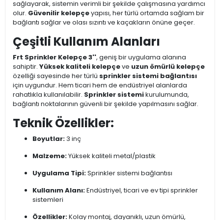
sağlayarak, sistemin verimli bir şekilde çalışmasına yardımcı
olur.
Güvenilir kelepçe
yapısı, her türlü ortamda sağlam bir
bağlantı sağlar ve olası sızıntı ve kaçakların önüne geçer.
Çeşitli Kullanım Alanları
Frt Sprinkler Kelepçe 3''
, geniş bir uygulama alanına
sahiptir.
Yüksek kaliteli kelepçe
ve
uzun ömürlü kelepçe
özelliği sayesinde her türlü
sprinkler sistemi bağlantısı
için uygundur. Hem ticari hem de endüstriyel alanlarda
rahatlıkla kullanılabilir.
Sprinkler sistemi
kurulumunda,
bağlantı noktalarının güvenli bir şekilde yapılmasını sağlar.
Teknik Özellikler:
Boyutlar:
3 inç
Malzeme:
Yüksek kaliteli metal/plastik
Uygulama Tipi:
Sprinkler sistemi bağlantısı
Kullanım Alanı:
Endüstriyel, ticari ve ev tipi sprinkler
sistemleri
Özellikler:
Kolay montaj, dayanıklı, uzun ömürlü,