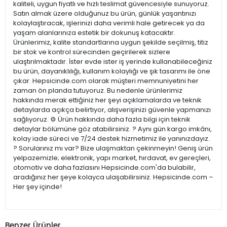
kaliteli, uygun fiyatlı ve hızlı teslimat güvencesiyle sunuyoruz.
Satın almak üzere olduğunuz bu ürün, günlük yaşantınızı
kolaylaştıracak, işlerinizi daha verimli hale getirecek ya da
yaşam alanlarınıza estetik bir dokunuş katacaktır.
Ürünlerimiz, kalite standartlarına uygun şekilde seçilmiş, titiz
bir stok ve kontrol sürecinden geçirilerek sizlere
ulaştırılmaktadır. İster evde ister iş yerinde kullanabileceğiniz
bu ürün, dayanıklılığı, kullanım kolaylığı ve şık tasarımı ile öne
çıkar. Hepsicinde.com olarak müşteri memnuniyetini her
zaman ön planda tutuyoruz. Bu nedenle ürünlerimiz
hakkında merak ettiğiniz her şeyi açıklamalarda ve teknik
detaylarda açıkça belirtiyor, alışverişinizi güvenle yapmanızı
sağlıyoruz. ⚙️ Ürün hakkında daha fazla bilgi için teknik
detaylar bölümüne göz atabilirsiniz. ? Aynı gün kargo imkânı,
kolay iade süreci ve 7/24 destek hizmetimiz ile yanınızdayız.
? Sorularınız mı var? Bize ulaşmaktan çekinmeyin! Geniş ürün
yelpazemizle; elektronik, yapı market, hırdavat, ev gereçleri,
otomotiv ve daha fazlasını Hepsicinde.com'da bulabilir,
aradığınız her şeye kolayca ulaşabilirsiniz. Hepsicinde.com –
Her şey içinde!
Benzer Ürünler