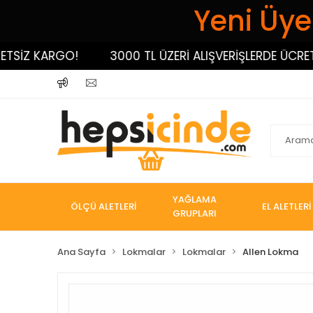
Yeni Üyel
İZ KARGO!
3000 TL ÜZERİ ALIŞVERİŞLERDE ÜCRETSİZ
YAĞLAMA
ÖLÇÜ ALETLERİ
EL ALETLERİ
GRUPLARI
Ana Sayfa
Lokmalar
Lokmalar
Allen Lokma