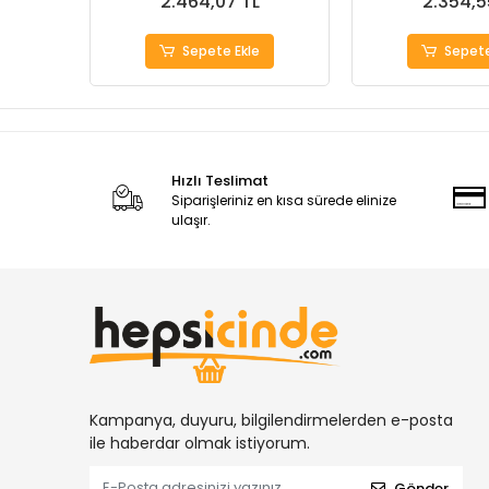
2.464,07 TL
2.354,5
Sepete Ekle
Sepete
Hızlı Teslimat
Siparişleriniz en kısa sürede elinize
ulaşır.
Kampanya, duyuru, bilgilendirmelerden e-posta
ile haberdar olmak istiyorum.
Gönder