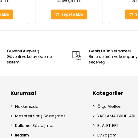
5 TL
2.190,31 TL
31
 Ekle
Sepete Ekle
S
Güvenli Alışveriş
Geniş Ürün Yelpazesi
Güvenli ve kolay ödeme
Binlerce ürün ve kampan
sistemi
seçeneği
Kurumsal
Kategoriler
Hakkımızda
Ölçü Aletleri
Mesafeli Satış Sözleşmesi
YAĞLAMA GRUPLARI
Kullanıcı Sözleşmesi
EL ALETLERİ
İletişim
Ev Yaşam