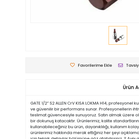
Favorilerime Ekle
Tavsiy
Ürün A
GATE 1/2” S2 ALLEN CrV KISA LOKMA H14, profesyonel kul
ve güvenilir bir performans sunar. Profesyonellerin ihti
teslimat güvencesiyle sunuyoruz. Satın almak üzere old
bir dokunuş katacaktır. Ürünlerimiz, kalite standartların
kullanabileceğiniz bu ürün, dayanıklılığı, kullanım ko
ürünlerimiz hakkında merak ettiğiniz her şeyi açıklamal
için teknik detaylar bölümüne göz atabilirsiniz. ? Aynı