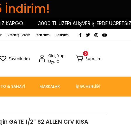
5 İndirim!
KARGO!
3000 TL ÜZERİ ALIŞVERİŞLERDE ÜCRETSİZ KA
Sipariş Takip
Yardım
İletişim
0
Giriş Yap
Favorilerim
Sepetim
Üye Ol
TO & SANAYİ
MARKALAR
İŞ GÜVENLİĞİ
İçin GATE 1/2” S2 ALLEN CrV KISA