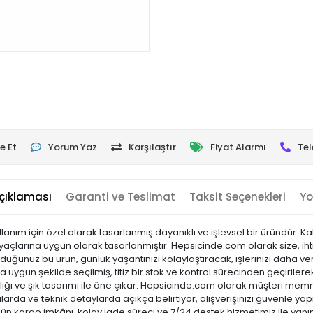
e Et
Yorum Yaz
Karşılaştır
Fiyat Alarmı
Tel
çıklaması
Garanti ve Teslimat
Taksit Seçenekleri
Yo
lanım için özel olarak tasarlanmış dayanıklı ve işlevsel bir üründür. K
yaçlarına uygun olarak tasarlanmıştır. Hepsicinde.com olarak size, ihtiy
uğunuz bu ürün, günlük yaşantınızı kolaylaştıracak, işlerinizi daha ve
a uygun şekilde seçilmiş, titiz bir stok ve kontrol sürecinden geçirilerek 
laylığı ve şık tasarımı ile öne çıkar. Hepsicinde.com olarak müşteri m
arda ve teknik detaylarda açıkça belirtiyor, alışverişinizi güvenle yap
 gün kargo imkânı, kolay iade süreci ve 7/24 destek hizmetimiz ile yanı