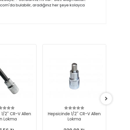
.com'da bulabilir, aradığınız her şeye kolayca
1/2'' CR-V Allen
Hepsicinde 1/2'' CR-V Allen
Hepsic
n Lokma
Lokma