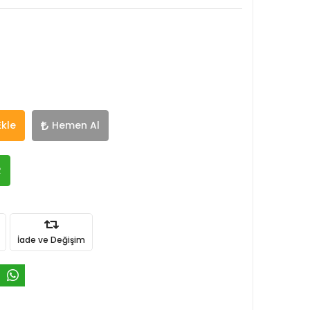
Ekle
Hemen Al
R
İade ve Değişim