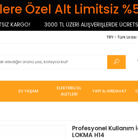
ere Özel Alt Limitsiz %
 KARGO!
3000 TL ÜZERİ ALIŞVERİŞLERDE ÜCRETSİZ 
TRY - Türk Lirası
ELEKTRİKLİ EL
EV YAŞAM
YAPI & HIRDAVAT
O
ALETLERİ
Profesyonel Kullanım 
LOKMA H14