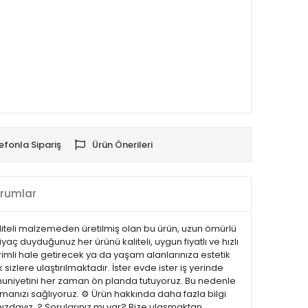
efonla Sipariş
Ürün Önerileri
rumlar
aliteli malzemeden üretilmiş olan bu ürün, uzun ömürlü
aç duyduğunuz her ürünü kaliteli, uygun fiyatlı ve hızlı
rimli hale getirecek ya da yaşam alanlarınıza estetik
sizlere ulaştırılmaktadır. İster evde ister iş yerinde
emnuniyetini her zaman ön planda tutuyoruz. Bu nedenle
manızı sağlıyoruz. ⚙️ Ürün hakkında daha fazla bilgi
nızdayız. ? Sorularınız mı var? Bize ulaşmaktan