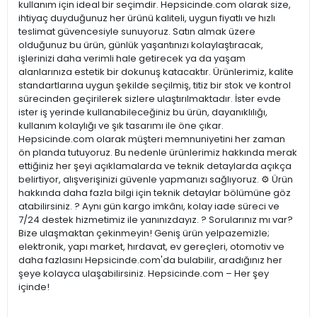
kullanım için ideal bir seçimdir. Hepsicinde.com olarak size,
ihtiyaç duyduğunuz her ürünü kaliteli, uygun fiyatlı ve hızlı
teslimat güvencesiyle sunuyoruz. Satın almak üzere
olduğunuz bu ürün, günlük yaşantınızı kolaylaştıracak,
işlerinizi daha verimli hale getirecek ya da yaşam
alanlarınıza estetik bir dokunuş katacaktır. Ürünlerimiz, kalite
standartlarına uygun şekilde seçilmiş, titiz bir stok ve kontrol
sürecinden geçirilerek sizlere ulaştırılmaktadır. İster evde
ister iş yerinde kullanabileceğiniz bu ürün, dayanıklılığı,
kullanım kolaylığı ve şık tasarımı ile öne çıkar.
Hepsicinde.com olarak müşteri memnuniyetini her zaman
ön planda tutuyoruz. Bu nedenle ürünlerimiz hakkında merak
ettiğiniz her şeyi açıklamalarda ve teknik detaylarda açıkça
belirtiyor, alışverişinizi güvenle yapmanızı sağlıyoruz. ⚙️ Ürün
hakkında daha fazla bilgi için teknik detaylar bölümüne göz
atabilirsiniz. ? Aynı gün kargo imkânı, kolay iade süreci ve
7/24 destek hizmetimiz ile yanınızdayız. ? Sorularınız mı var?
Bize ulaşmaktan çekinmeyin! Geniş ürün yelpazemizle;
elektronik, yapı market, hırdavat, ev gereçleri, otomotiv ve
daha fazlasını Hepsicinde.com'da bulabilir, aradığınız her
şeye kolayca ulaşabilirsiniz. Hepsicinde.com – Her şey
içinde!