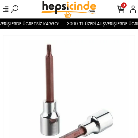
0
VERİŞLERDE ÜCRETSİZ KARGO!
3000 TL ÜZERİ ALIŞVERİŞLERDE ÜCR