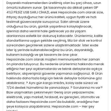
Dayanıklı malzemelerden üretilmiş olan bu şarj cihazı, uzun
ömürlü kullanım sunar. Şık tasarımıyla da dikkat çeken GP
4’LÜ PİLSİZ USB SARJ CİHAZI, elek Hepsicinde.com olarak size,
ihtiyaç duyduğunuz her ürünü kaliteli, uygun fiyatlı ve hızlı
teslimat güvencesiyle sunuyoruz. Satın almak üzere
olduğunuz bu ürün, günlük yaşantınızı kolaylaştıracak,
işlerinizi daha verimli hale getirecek ya da yaşam
alanlarınıza estetik bir dokunuş katacaktır. Ürünlerimiz, kalite
standartlarına uygun şekilde seçilmiş, titiz bir stok ve kontrol
sürecinden geçirilerek sizlere ulaştırılmaktadır. İster evde
ister iş yerinde kullanabileceğiniz bu ürün, dayanıklılığı,
kullanım kolaylığı ve şık tasarımı ile öne çıkar.
Hepsicinde.com olarak müşteri memnuniyetini her zaman
ön planda tutuyoruz. Bu nedenle ürünlerimiz hakkında merak
ettiğiniz her şeyi açıklamalarda ve teknik detaylarda açıkça
belirtiyor, alışverişinizi güvenle yapmanızı sağlıyoruz. ⚙️ Ürün
hakkında daha fazla bilgi için teknik detaylar bölümüne göz
atabilirsiniz. ? Aynı gün kargo imkânı, kolay iade süreci ve
7/24 destek hizmetimiz ile yanınızdayız. ? Sorularınız mı var?
Bize ulaşmaktan çekinmeyin! Geniş ürün yelpazemizle;
elektronik, yapı market, hırdavat, ev gereçleri, otomotiv ve
daha fazlasını Hepsicinde.com'da bulabilir, aradığınız her
şeye kolayca ulaşabilirsiniz. Hepsicinde.com – Her şey