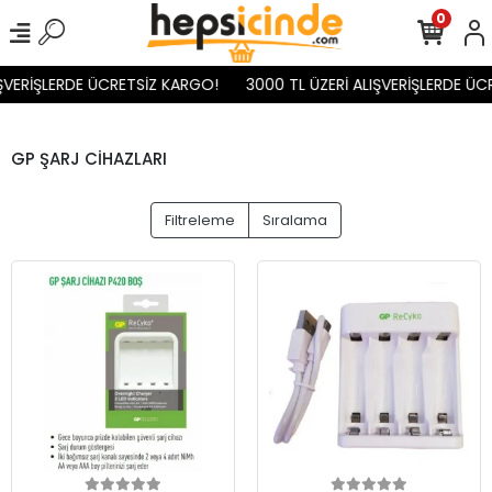
0
ŞVERİŞLERDE ÜCRETSİZ KARGO!
3000 TL ÜZERİ ALIŞVERİŞLERDE ÜC
GP ŞARJ CİHAZLARI
Filtreleme
Sıralama