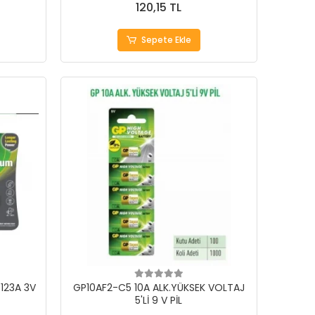
120,15 TL
Sepete Ekle
123A 3V
GP10AF2-C5 10A ALK.YÜKSEK VOLTAJ
5'Lİ 9 V PİL