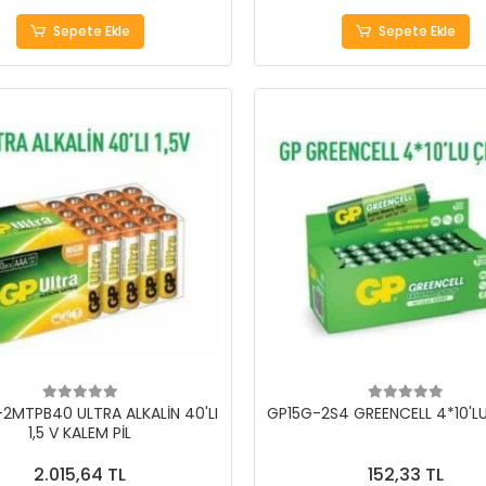
Sepete Ekle
Sepete Ekle
2MTPB40 ULTRA ALKALİN 40'LI
GP15G-2S4 GREENCELL 4*10'LU
1,5 V KALEM PİL
2.015,64 TL
152,33 TL