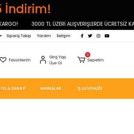
5 İndirim!
3000 TL ÜZERİ ALIŞVERİŞLERDE ÜCRETSİZ KARGO!
Sipariş Takip
Yardım
İletişim
0
Giriş Yap
Favorilerim
Sepetim
Üye Ol
TO & SANAYİ
MARKALAR
İŞ GÜVENLİĞİ