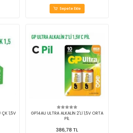
Sepete Ekle
 ÇK 1,5V
GP14AU ULTRA ALKALİN 2'Lİ 1,5V ORTA
PİL
386,78 TL