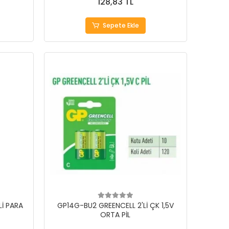
128,83 TL
Sepete Ekle
Lİ PARA
GP14G-BU2 GREENCELL 2'Lİ ÇK 1,5V
ORTA PİL