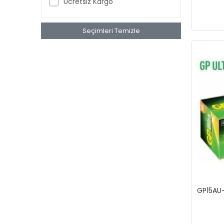
Ücretsiz Kargo
GORDONX
gp
Seçimleri Temizle
GWEST
Hepsicinde
İZELTAŞ
Karam
KETER
KISTENBERG
KNIPEX
kriter
KT
Lotus
GP15AU-
LUXOR
MAIER