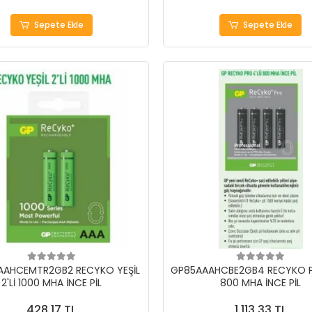
Sepete Ekle
Sepete Ekle
AAHCEMTR2GB2 RECYKO YEŞİL
GP85AAAHCBE2GB4 RECYKO P
2'Lİ 1000 MHA İNCE PİL
800 MHA İNCE PİL
428,17 TL
1.113,33 TL