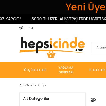
Yeni Üyel
O!
3000 TL ÜZERİ ALIŞVERİŞLERDE ÜCRETSİZ KARGO!
YAĞLAMA
ÖLÇÜ ALETLERİ
EL ALETLERİ
GRUPLARI
Ana Sayfa
gp
Alt Kategoriler
gp