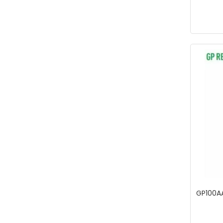
Maison Avf
Makita
MANO
MASTER BY MAIER
MasterbyMaier
MEGA
MERCURE
MİTACAN
MİTALUB
Mitapomp
Mopal
MUZI
GP100A
NORM
NT TOOLS