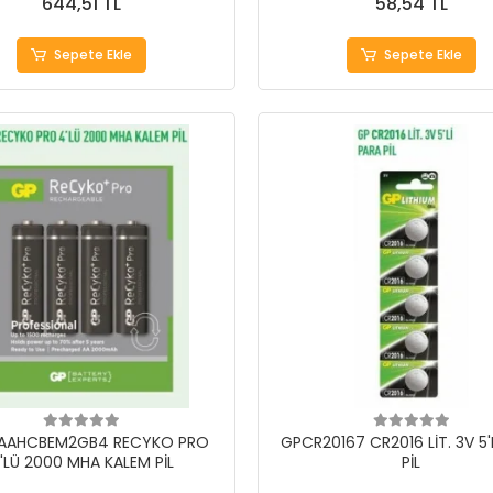
644,51 TL
58,54 TL
Sepete Ekle
Sepete Ekle
0AAHCBEM2GB4 RECYKO PRO
GPCR20167 CR2016 LİT. 3V 5'
'LÜ 2000 MHA KALEM PİL
PİL