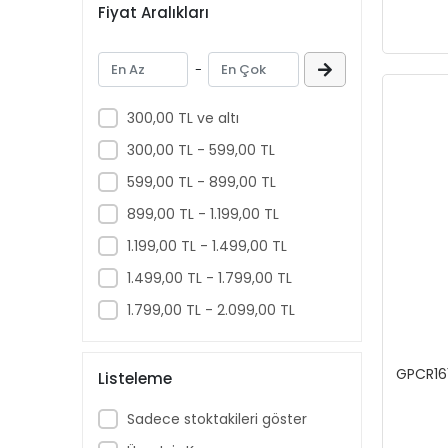
Fiyat Aralıkları
DW
DWCarbide
-
DWMachinery
DWMeasuring
300,00 TL ve altı
ELTA
300,00 TL - 599,00 TL
EMAX
599,00 TL - 899,00 TL
FALCON
899,00 TL - 1.199,00 TL
Fısco
1.199,00 TL - 1.499,00 TL
GARTOOL
1.499,00 TL - 1.799,00 TL
GELG
1.799,00 TL - 2.099,00 TL
Genel Markalar
GEPA
GPCR161
Listeleme
GERLINGER
Sadece stoktakileri göster
GFB