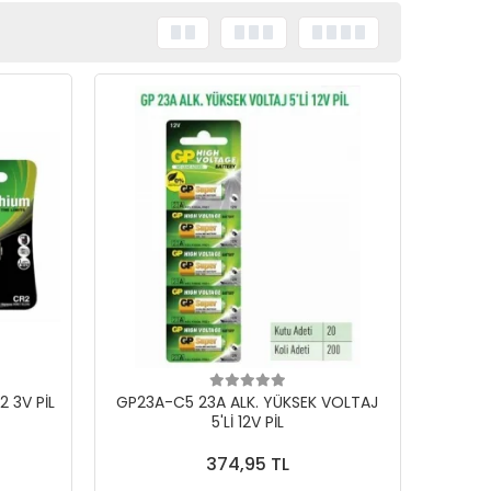
 3V PİL
GP23A-C5 23A ALK. YÜKSEK VOLTAJ
5'Lİ 12V PİL
374,95 TL