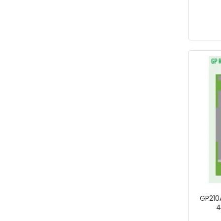
SUPER EXPERT
Swolx
TAYFIX
TAYG
TAYREX
TECNO
TELTONİKA
Temsan
TORİN
TOWER
tsf
Türkel
unocompressor
GP21
4
UNV