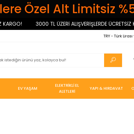
ere Özel Alt Limitsiz %
3000 TL ÜZERİ ALIŞVERİŞLERDE ÜCRETSİZ KARGO!
TRY - Türk Lirası
ELEKTRİKLİ EL
EV YAŞAM
YAPI & HIRDAVAT
O
ALETLERİ