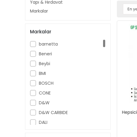
Yapı & Hırdavat
Markalar
Markalar
barnetta
Beneri
Beybi
BMI
BOSCH
CONE
D&W
Hepsic
D&W CARBIDE
DALI
Diğer