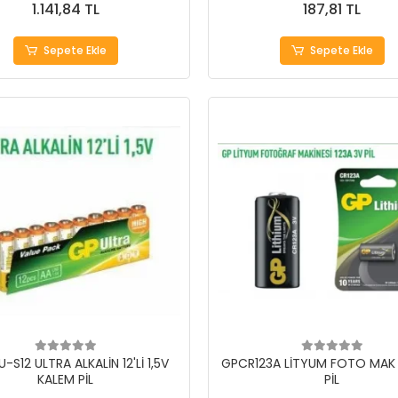
1.141,84 TL
187,81 TL
Sepete Ekle
Sepete Ekle
-S12 ULTRA ALKALİN 12'Lİ 1,5V
GPCR123A LİTYUM FOTO MAK 
KALEM PİL
PİL