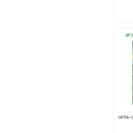
NT-iGlove
NTİ-GLOVE
NTLights
NTTools
omega-tools
RAYNO
Rotake
Rothenberger
ROX
Rox Wood
SCHEPPACH
STANNOL
GP11A-C
STD
SÜPER EGO