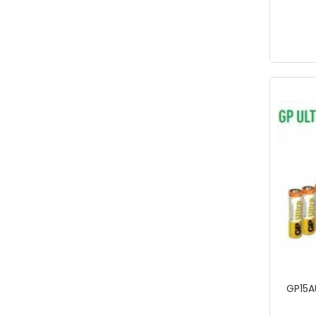
VIOLA VALENTE
WERKA
WOER
YAMA
YamaPads
ZUPPER
GP15AU