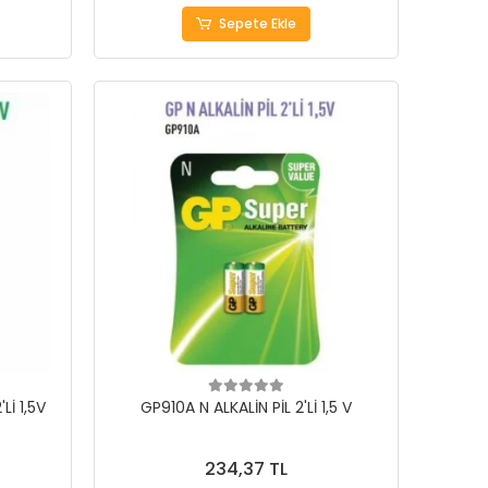
Sepete Ekle
Lİ 1,5V
GP910A N ALKALİN PİL 2'Lİ 1,5 V
234,37 TL