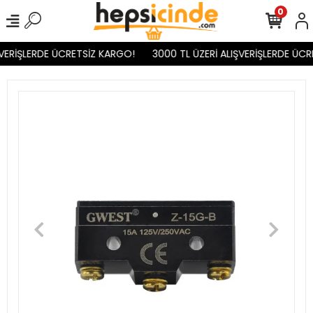
0
VERİŞLERDE ÜCRETSİZ KARGO!
3000 TL ÜZERİ ALIŞVERİŞLERDE ÜCR