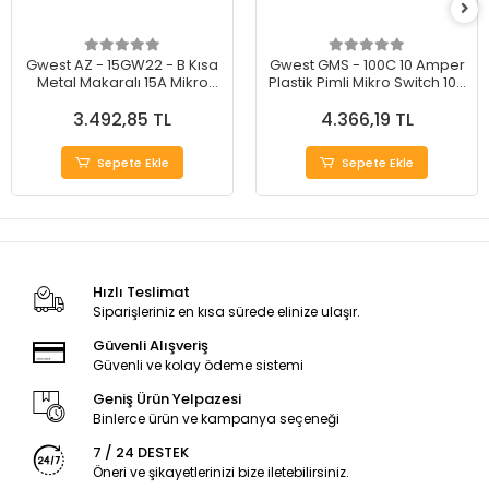
Gwest AZ - 15GW22 - B Kısa
Gwest GMS - 100C 10 Amper
Metal Makaralı 15A Mikro
Plastik Pimli Mikro Switch 100
Switch (20 Adet)
Adet
3.492,85 TL
4.366,19 TL
Sepete Ekle
Sepete Ekle
Hızlı Teslimat
Siparişleriniz en kısa sürede elinize ulaşır.
Güvenli Alışveriş
Güvenli ve kolay ödeme sistemi
Geniş Ürün Yelpazesi
Binlerce ürün ve kampanya seçeneği
7 / 24 DESTEK
Öneri ve şikayetlerinizi bize iletebilirsiniz.