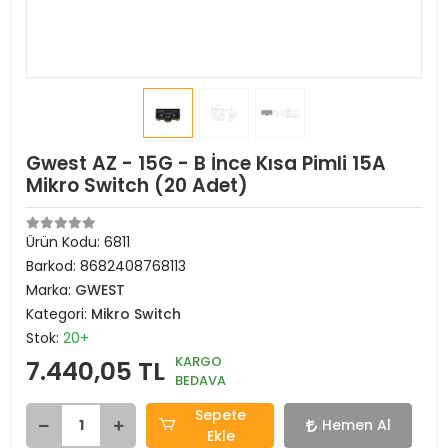
Gwest AZ - 15G - B İnce Kısa Pimli 15A
Mikro Switch (20 Adet)
Ürün Kodu:
6811
Barkod:
8682408768113
Marka:
GWEST
Kategori:
Mikro Switch
Stok:
20+
KARGO
7.440,05 TL
BEDAVA
Sepete
Hemen Al
Ekle