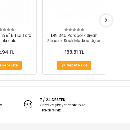
3/8" E Tipi Torx
DIN 340 Parabolik Siyah
 Lokmalar
Silindirik Saplı Matkap Uçları
1000Ad
,94 TL
188,81 TL
epete Ekle
Sepete Ekle
7 / 24 DESTEK
ya
Öneri ve şikayetlerinizi bize
iletebilirsiniz.