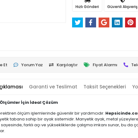
Hızlı Gönderi
Güvenli Alışveriş
e Et
Yorum Yaz
Karşılaştır
Fiyat Alarmı
Tel
çıklaması
Garanti ve Teslimat
Taksit Seçenekleri
Yo
 Ölçümler İçin İdeal Çözüm
rektiren ölçüm işlemlerinde güvenilir bir yardımcıdır.
Hepsicinde.c
nyetik tabana sahip bir ayak sistemidir. Manyetik ayak, metal yüzeyle
ı sayesinde, farklı açı ve yüksekliklerde çalışma imkanı sunar, bu da ço
ar.