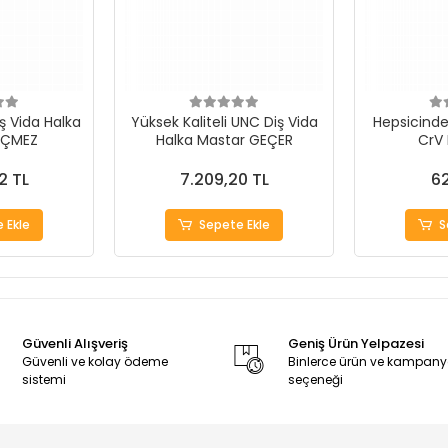
ş Vida Halka
Yüksek Kaliteli UNC Diş Vida
Hepsicinde 
EÇMEZ
Halka Mastar GEÇER
CrV
2 TL
7.209,20 TL
62
 Ekle
Sepete Ekle
S
Güvenli Alışveriş
Geniş Ürün Yelpazesi
Güvenli ve kolay ödeme
Binlerce ürün ve kampan
sistemi
seçeneği