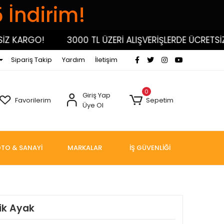
5 İndirim!
KARGO!
3000 TL ÜZERİ ALIŞVERİŞLERDE ÜCRETSİZ K
Sipariş Takip
Yardım
İletişim
0
Giriş Yap
Favorilerim
Sepetim
Üye Ol
TO & SANAYİ
MARKALAR
İŞ GÜVENLİĞİ
ik Ayak