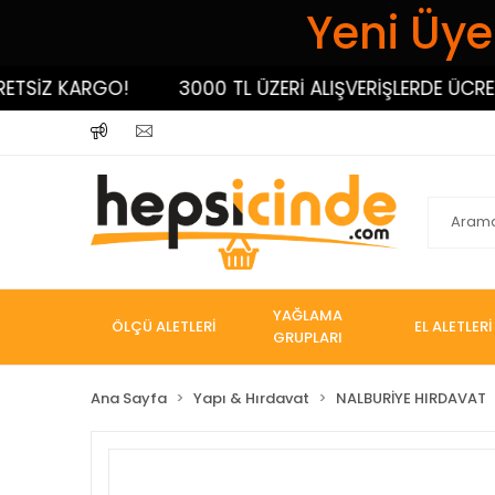
Yeni Üyel
İZ KARGO!
3000 TL ÜZERİ ALIŞVERİŞLERDE ÜCRETSİ
YAĞLAMA
ÖLÇÜ ALETLERİ
EL ALETLERİ
GRUPLARI
Ana Sayfa
Yapı & Hırdavat
NALBURİYE HIRDAVAT