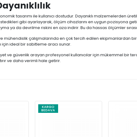
ayanıklılık
onomik tasarımı ile kullanıcı dostudur. Dayanıklı malzemelerden üreti
istedikleri gibi ayarlayarak, ölçüm cihazlarını en uygun pozisyona getir
yma ya da devrilme riskini en aza indirir. Bu da hassas ölçümler sıras
 mühendislik çalışmalarında en çok tercih edilen ekipmanlardan biridir.
 için ideal bir sabitleme aracı sunar.
yet ve güvenlik arayan profesyonel kullanıcılar için mükemmel bir terci
rır ve daha verimli hale getirir.
KARGO
BEDAVA