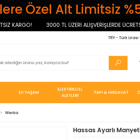
ere Özel Alt Limitsiz %
Z KARGO!
3000 TL ÜZERİ ALIŞVERİŞLERDE ÜCRETSİZ 
TRY - Türk Lirası
ELEKTRİKLİ EL
EV YAŞAM
YAPI & HIRDAVAT
O
ALETLERİ
Werka
Hassas Ayarlı Manyet