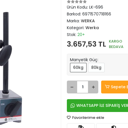
Ürün Kodu:
LK-696
Barkod:
6971570718166
Marka:
WERKA
Kategori:
Werka
Stok:
20+
KARGO
3.657,53 TL
BEDAVA
Manyetik Güç:
60kg
80kg
Sepete 
WHATSAPP İLE SİPARİŞ VE
Favorilerime ekle