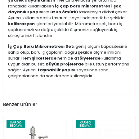
yüksek dayanıklılıktır
. Her türlü endüstriyel ortamda
rahatlıkla kullanılabilen
iç çap boru mikrometresi
,
şok
dayanıklı yapısı
ve
uzun ömürlü
tasarımıyla dikkat çeker.
Ayrıca, kullanıcı dostu tasarımı sayesinde pratik bir şekilde
kalibrasyon
işlemleri yapılabilir. Mikrometre seti, boru iç
çaplarını hızlı ve doğru şekilde ölçmenizi sağlayarak iş
süreçlerinizi hızlandırır.
İç Çap Boru Mikrometresi Seti
geniş ölçüm kapasitesine
sahip olup, boru iç çaplarını doğru şekilde ölçme imkanı
sunar. Hem
şirketlerde
hem de
atölyelerde
kullanıma
uygun olan bu set,
büyük projelerde
bile üstün performans
sağlar. Ayrıca,
taşınabilir yapısı
sayesinde saha
çalışmalarında da son derece kullanışlıdır.
Benzer Ürünler
KARGO
KARGO
BEDAVA
BEDAVA