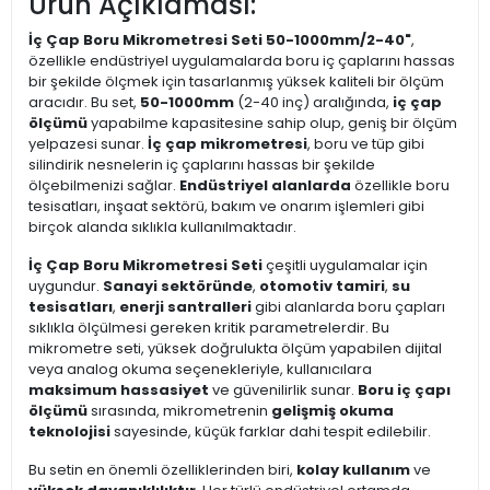
Ürün Açıklaması:
İç Çap Boru Mikrometresi Seti 50-1000mm/2-40"
,
özellikle endüstriyel uygulamalarda boru iç çaplarını hassas
bir şekilde ölçmek için tasarlanmış yüksek kaliteli bir ölçüm
aracıdır. Bu set,
50-1000mm
(2-40 inç) aralığında,
iç çap
ölçümü
yapabilme kapasitesine sahip olup, geniş bir ölçüm
yelpazesi sunar.
İç çap mikrometresi
, boru ve tüp gibi
silindirik nesnelerin iç çaplarını hassas bir şekilde
ölçebilmenizi sağlar.
Endüstriyel alanlarda
özellikle boru
tesisatları, inşaat sektörü, bakım ve onarım işlemleri gibi
birçok alanda sıklıkla kullanılmaktadır.
İç Çap Boru Mikrometresi Seti
çeşitli uygulamalar için
uygundur.
Sanayi sektöründe
,
otomotiv tamiri
,
su
tesisatları
,
enerji santralleri
gibi alanlarda boru çapları
sıklıkla ölçülmesi gereken kritik parametrelerdir. Bu
mikrometre seti, yüksek doğrulukta ölçüm yapabilen dijital
veya analog okuma seçenekleriyle, kullanıcılara
maksimum hassasiyet
ve güvenilirlik sunar.
Boru iç çapı
ölçümü
sırasında, mikrometrenin
gelişmiş okuma
teknolojisi
sayesinde, küçük farklar dahi tespit edilebilir.
Bu setin en önemli özelliklerinden biri,
kolay kullanım
ve