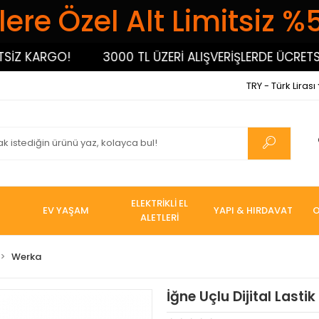
ere Özel Alt Limitsiz %
 KARGO!
3000 TL ÜZERİ ALIŞVERİŞLERDE ÜCRETSİZ 
TRY - Türk Lirası
ELEKTRİKLİ EL
EV YAŞAM
YAPI & HIRDAVAT
O
ALETLERİ
Werka
İğne Uçlu Dijital Lasti