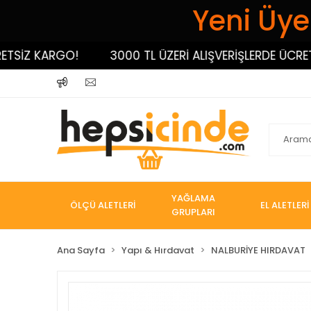
Yeni Üyel
İZ KARGO!
3000 TL ÜZERİ ALIŞVERİŞLERDE ÜCRETSİZ
YAĞLAMA
ÖLÇÜ ALETLERİ
EL ALETLERİ
GRUPLARI
Ana Sayfa
Yapı & Hırdavat
NALBURİYE HIRDAVAT