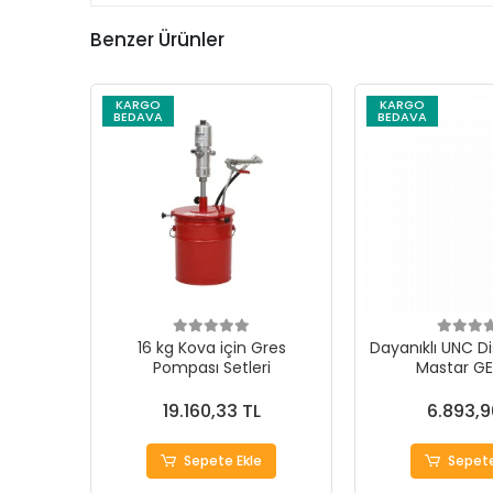
Benzer Ürünler
KARGO
KARGO
BEDAVA
BEDAVA
16 kg Kova için Gres
Dayanıklı UNC Di
Pompası Setleri
Mastar G
19.160,33 TL
6.893,9
Sepete Ekle
Sepete