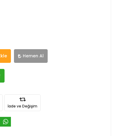
Ekle
Hemen Al
R
İade ve Değişim