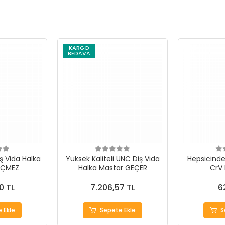
KARGO
BEDAVA
ş Vida Halka
Yüksek Kaliteli UNC Diş Vida
Hepsicinde 
EÇMEZ
Halka Mastar GEÇER
CrV
0 TL
7.206,57 TL
6
 Ekle
Sepete Ekle
S