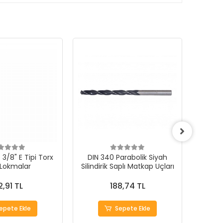
3/8" E Tipi Torx
DIN 340 Parabolik Siyah
 Lokmalar
Silindirik Saplı Matkap Uçları
1000Ad
2,91 TL
188,74 TL
epete Ekle
Sepete Ekle