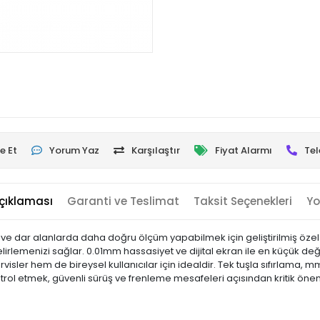
e Et
Yorum Yaz
Karşılaştır
Fiyat Alarmı
Tel
çıklaması
Garanti ve Teslimat
Taksit Seçenekleri
Yo
intili ve dar alanlarda daha doğru ölçüm yapabilmek için geliştirilmiş öz
emenizi sağlar. 0.01mm hassasiyet ve dijital ekran ile en küçük değişikli
isler hem de bireysel kullanıcılar için idealdir. Tek tuşla sıfırlama, 
ntrol etmek, güvenli sürüş ve frenleme mesafeleri açısından kritik öneme 