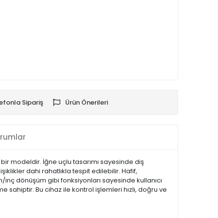
efonla Sipariş
Ürün Önerileri
rumlar
el bir modeldir. İğne uçlu tasarımı sayesinde diş
kler dahi rahatlıkla tespit edilebilir. Hafif,
mm/inç dönüşüm gibi fonksiyonları sayesinde kullanıcı
sahiptir. Bu cihaz ile kontrol işlemleri hızlı, doğru ve