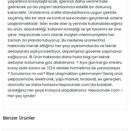
yaşantınızı kolaylaştıracak, işlerinizi daha verimli hale
getirecek ya da yaşam alanlarınıza estetik bir dokunuş
katacaktır. Ürünlerimiz, kalite standartlarına uygun şekilde
seçilmiş, titiz bir stok ve kontrol sürecinden geçirilerek sizlere
ulaştırılmaktadır. İster evde ister iş yerinde kullanabileceğiniz
bu ürün, dayanıklılığı, kullanım kolaylığı ve şık tasarımı ile öne
çıkar. Hepsicinde.com olarak müşteri memnuniyetini her
zaman ön planda tutuyoruz. Bu nedenle ürünlerimiz
hakkında merak ettiğiniz her şeyi açıklamalarda ve teknik
detaylarda açıkça belirtiyor, alışverişinizi güvenle yapmanızı
sağlıyoruz. ⚙️ Ürün hakkında daha fazla bilgi için teknik
detaylar bölümüne göz atabilirsiniz. ? Aynı gün kargo imkânı,
kolay iade süreci ve 7/24 destek hizmetimiz ile yanınızdayız.
? Sorularınız mı var? Bize ulaşmaktan çekinmeyin! Geniş ürün
yelpazemizle; elektronik, yapı market, hırdavat, ev gereçleri,
otomotiv ve daha fazlasını Hepsicinde.com'da bulabilir,
aradığınız her şeye kolayca ulaşabilirsiniz. Hepsicinde.com –
Her şey içinde!
Benzer Ürünler