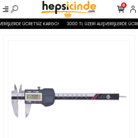
0
VERİŞLERDE ÜCRETSİZ KARGO!
3000 TL ÜZERİ ALIŞVERİŞLERDE ÜCR