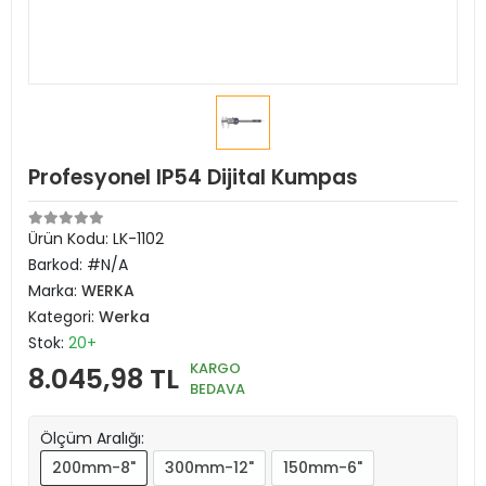
Profesyonel IP54 Dijital Kumpas
Ürün Kodu:
LK-1102
Barkod:
#N/A
Marka:
WERKA
Kategori:
Werka
Stok:
20+
KARGO
8.045,98 TL
BEDAVA
Ölçüm Aralığı:
200mm-8"
300mm-12"
150mm-6"