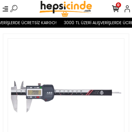
0
VERİŞLERDE ÜCRETSİZ KARGO!
3000 TL ÜZERİ ALIŞVERİŞLERDE ÜCR