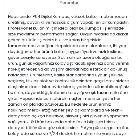
Yorumlar
Hepsicinde IP54 Dijital Kumpas, yüksek kaliteli malzemeden
üretilmiş, dayanıklı ve hassas ölçüm yapabilen bir kumpastır.
Profesyonel kullanım için ideal olan bu kumpas, işlerinizde
size maksimum performans sağlar. Uygun fiyatıyla da dikkat
çeken bu ürün, işlerinizi hızlı ve kolay bir şekilde
tamamlamanızı sağlar. Hepsicinde.com olarak size, ihtiyaç
duyduğunuz her ürünü kaliteli, uygun fiyatlı ve hızlı teslimat
güvencesiyle sunuyoruz. Satın almak üzere olduğunuz bu
ürün, günlük yaşantınızı kolaylaştıracak, işlerinizi daha verimli
hale getirecek ya da yaşam alanlarınıza estetik bir dokunuş
katacaktır. Ürünlerimiz, kalite standartlarına uygun şekilde
seçilmiş, titiz bir stok ve kontrol sürecinden geçirilerek sizlere
ulaştırılmaktadır. İster evde ister iş yerinde kullanabileceğiniz
bu ürün, dayanıklılığı, kullanım kolaylığı ve şık tasarımı ile öne
çıkar. Hepsicinde.com olarak müşteri memnuniyetini her
zaman ön planda tutuyoruz. Bu nedenle ürünlerimiz
hakkında merak ettiğiniz her şeyi açıklamalarda ve teknik
detaylarda açıkça belirtiyor, alışverişinizi güvenle yapmanızı
sağlıyoruz. ⚙️ Ürün hakkında daha fazla bilgi için teknik
detaylar bölümüne göz atabilirsiniz. ? Aynı gün kargo imkânı,
kolay iade süreci ve 7/24 destek hizmetimiz ile yanınızdayız.