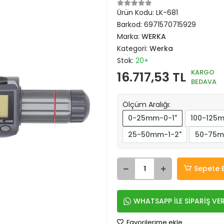
Ürün Kodu:
LK-681
Barkod:
6971570715929
Marka:
WERKA
Kategori:
Werka
Stok:
20+
KARGO
16.717,53 TL
BEDAVA
Ölçüm Aralığı:
0-25mm-0-1"
100-125
25-50mm-1-2"
50-75m
Sepete 
WHATSAPP İLE SİPARİŞ VE
Favorilerime ekle