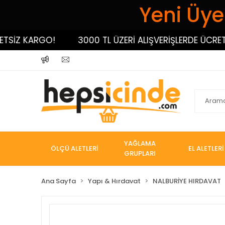
Yeni Üyel
İZ KARGO!
3000 TL ÜZERİ ALIŞVERİŞLERDE ÜCRETSİZ
YAĞLAMA
ÖLÇÜ ALETLERİ
EL ALETLERİ
GRUPLARI
Ana Sayfa
Yapı & Hırdavat
NALBURİYE HIRDAVAT