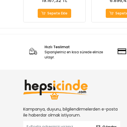
19.167,32 TL
6.896,4
Sepete Ekle
Sepete
Hızlı Teslimat
Siparişleriniz en kısa sürede elinize
ulaşır.
Kampanya, duyuru, bilgilendirmelerden e-posta
ile haberdar olmak istiyorum.
Gönder