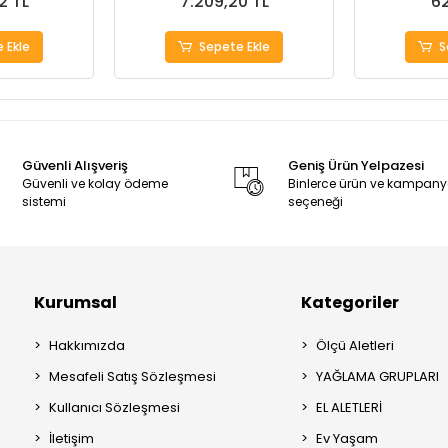
2 TL
7.209,20 TL
62
 Ekle
Sepete Ekle
S
Güvenli Alışveriş
Geniş Ürün Yelpazesi
Güvenli ve kolay ödeme
Binlerce ürün ve kampan
sistemi
seçeneği
Kurumsal
Kategoriler
Hakkımızda
Ölçü Aletleri
Mesafeli Satış Sözleşmesi
YAĞLAMA GRUPLARI
Kullanıcı Sözleşmesi
EL ALETLERİ
İletişim
Ev Yaşam