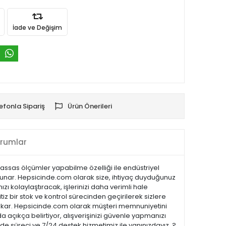
İade ve Değişim
efonla Sipariş
Ürün Önerileri
rumlar
 Hassas ölçümler yapabilme özelliği ile endüstriyel
r sunar. Hepsicinde.com olarak size, ihtiyaç duyduğunuz
zı kolaylaştıracak, işlerinizi daha verimli hale
tiz bir stok ve kontrol sürecinden geçirilerek sizlere
öne çıkar. Hepsicinde.com olarak müşteri memnuniyetini
açıkça belirtiyor, alışverişinizi güvenle yapmanızı
ade süreci ve 7/24 destek hizmetimiz ile yanınızdayız. ?