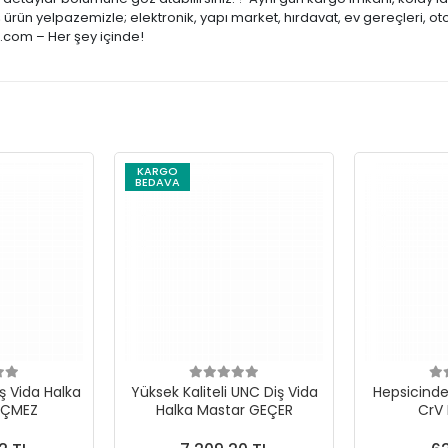
ürün yelpazemizle; elektronik, yapı market, hırdavat, ev gereçleri, ot
e.com – Her şey içinde!
KARGO
BEDAVA
ş Vida Halka
Yüksek Kaliteli UNC Diş Vida
Hepsicinde 
EÇMEZ
Halka Mastar GEÇER
CrV