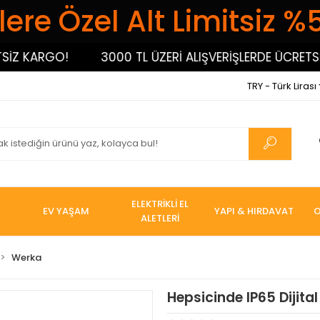
ere Özel Alt Limitsiz %
 KARGO!
3000 TL ÜZERİ ALIŞVERİŞLERDE ÜCRETSİZ 
TRY - Türk Lirası
ELEKTRİKLİ EL
EV YAŞAM
YAPI & HIRDAVAT
O
ALETLERİ
Werka
Hepsicinde IP65 Dijita