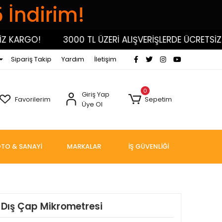
5 İndirim!
KARGO!
3000 TL ÜZERİ ALIŞVERİŞLERDE ÜCRETSİZ KA
Sipariş Takip
Yardım
İletişim
0
Giriş Yap
Favorilerim
Sepetim
Üye Ol
TO & SANAYİ
MARKALAR
İŞ GÜVENLİĞİ
l Dış Çap Mikrometresi