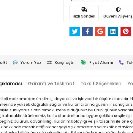
Hızlı Gönderi
Güvenli Alışveriş
e Et
Yorum Yaz
Karşılaştır
Fiyat Alarmı
Tel
çıklaması
Garanti ve Teslimat
Taksit Seçenekleri
Yo
liteli malzemeden üretilmiş, dayanıklı ve işlevsel bir ölçüm cihazıdır.
lçümlerinde yüksek doğruluk sağlar ve kullanıcılarına güvenilir sonuçla
ncesiyle sunuyoruz. Satın almak üzere olduğunuz bu ürün, günlük yaşantını
atacaktır. Ürünlerimiz, kalite standartlarına uygun şekilde seçilmiş, ti
leceğiniz bu ürün, dayanıklılığı, kullanım kolaylığı ve şık tasarımı ile 
hakkında merak ettiğiniz her şeyi açıklamalarda ve teknik detaylarda 
ik detaylar bölümüne göz atabilirsiniz. ? Aynı gün kargo imkânı, kolay i