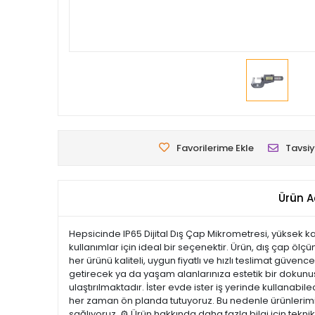
Favorilerime Ekle
Tavsiy
Ürün A
Hepsicinde IP65 Dijital Dış Çap Mikrometresi, yüksek ka
kullanımlar için ideal bir seçenektir. Ürün, dış çap ö
her ürünü kaliteli, uygun fiyatlı ve hızlı teslimat güve
getirecek ya da yaşam alanlarınıza estetik bir dokunuş k
ulaştırılmaktadır. İster evde ister iş yerinde kullanabi
her zaman ön planda tutuyoruz. Bu nedenle ürünlerimiz 
sağlıyoruz. ⚙️ Ürün hakkında daha fazla bilgi için tekn