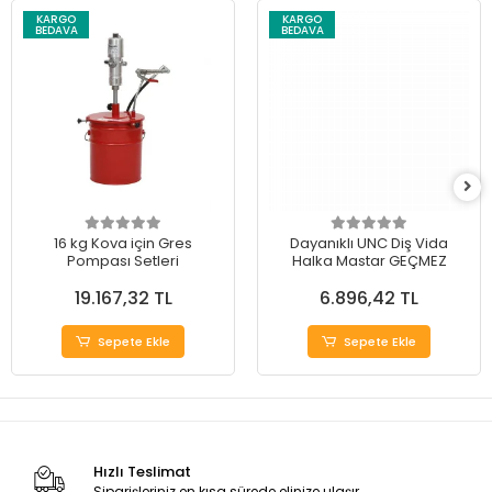
KARGO
KARGO
BEDAVA
BEDAVA
16 kg Kova için Gres
Dayanıklı UNC Diş Vida
Pompası Setleri
Halka Mastar GEÇMEZ
19.167,32 TL
6.896,42 TL
Sepete Ekle
Sepete Ekle
Hızlı Teslimat
Siparişleriniz en kısa sürede elinize ulaşır.