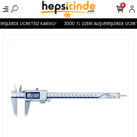
0
ERİŞLERDE ÜCRETSİZ KARGO!
3000 TL ÜZERİ ALIŞVERİŞLERDE ÜCRET