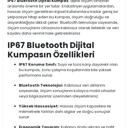
IP67 Bluetooth Dijital Kumpas
, dijital ölçüm cihazları
arasında önemli bir yer tutar. Endüstriyel uygulamalardan,
hassas ölçüm gerektiren kişisel kullanımlara kadar geniş bir
yelpazeye hitap eden bu kumpas, ölçüm doğruluğu ve
dayanıklılığıyla dikkat çeker. Bluetooth teknolojisi sayesinde,
ölçüm sonuçlarını cihazınıza kablosuz olarak iletebilir ve veri
kaydını daha verimli hale getirebilirsiniz.
IP67 Bluetooth Dijital
Kumpasın Özellikleri
IP67 Koruma Sınıfı:
Suya ve toza karşı dayanıklı olan
bu kumpas, zorlu çalışma koşullarında bile yüksek
performans sunar.
Bluetooth Teknolojisi:
Kablosuz veri aktarımı
sayesinde, ölçüm sonuçlarını kolayca mobil cihazlar
veya bilgisayarlar üzerinden izleyebilirsiniz.
Yüksek Hassasiyet:
Hassas ölçüm kapasitesi ile
milimetrelik farkları dahi algılar ve doğru sonuçlar
sunar.
Ergonomik Tasarım:
Kullanıcı dostu ekranı ve hafif