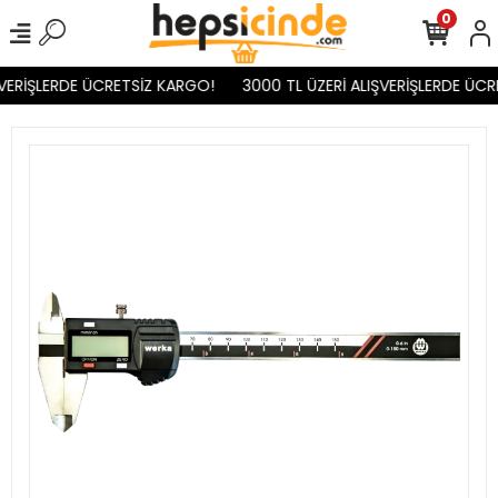
0
VERİŞLERDE ÜCRETSİZ KARGO!
3000 TL ÜZERİ ALIŞVERİŞLERDE ÜCR