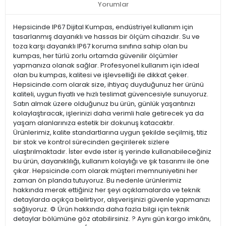
Yorumlar
Hepsicinde IP67 Dijital Kumpas, endüstriyel kullanım için
tasarlanmış dayanıklı ve hassas bir ölçüm cihazıdır. Su ve
toza karşı dayanıklı IP67 koruma sınıfına sahip olan bu
kumpas, her türlü zorlu ortamda güvenilir ölçümler
yapmanıza olanak sağlar. Profesyonel kullanım için ideal
olan bu kumpas, kalitesi ve işlevselliği ile dikkat çeker.
Hepsicinde.com olarak size, ihtiyaç duyduğunuz her ürünü
kaliteli, uygun fiyatlı ve hızlı teslimat güvencesiyle sunuyoruz.
Satın almak üzere olduğunuz bu ürün, günlük yaşantınızı
kolaylaştıracak, işlerinizi daha verimli hale getirecek ya da
yaşam alanlarınıza estetik bir dokunuş katacaktır.
Ürünlerimiz, kalite standartlarına uygun şekilde seçilmiş, titiz
bir stok ve kontrol sürecinden geçirilerek sizlere
ulaştırılmaktadır. İster evde ister iş yerinde kullanabileceğiniz
bu ürün, dayanıklılığı, kullanım kolaylığı ve şık tasarımı ile öne
çıkar. Hepsicinde.com olarak müşteri memnuniyetini her
zaman ön planda tutuyoruz. Bu nedenle ürünlerimiz
hakkında merak ettiğiniz her şeyi açıklamalarda ve teknik
detaylarda açıkça belirtiyor, alışverişinizi güvenle yapmanızı
sağlıyoruz. ⚙️ Ürün hakkında daha fazla bilgi için teknik
detaylar bölümüne göz atabilirsiniz. ? Aynı gün kargo imkânı,