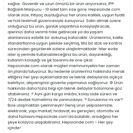
sağlar. Güvenilir ve uzun ömürlü bir ürün arıyorsanız, IPP
Bağlantı Marpucu - 10 adet tam size göre. Hepsicinde.com
olarak size, ihtiyaç duyduğunuz her ürünü kaliteli, uygun fiyatlı
ve hızlı teslimat güvencesiyle sunuyoruz. Satın almak üzere
olduğunuz bu ürün, günlük yaşantınızı kolaylaştıracak,
işlerinizi daha verimli hale getirecek ya da yaşam
alanlarınıza estetik bir dokunuş katacaktır. Ürünlerimiz, kalite
standartlarına uygun şekilde seçilmiş, titiz bir stok ve kontrol
sürecinden geçirilerek sizlere ulaştırılmaktadır. İster evde
ister iş yerinde kullanabileceğiniz bu ürün, dayanıklılığı,
kullanım kolaylığı ve şık tasarımı ile öne çıkar.
Hepsicinde.com olarak müşteri memnuniyetini her zaman
ön planda tutuyoruz. Bu nedenle ürünlerimiz hakkında merak
ettiğiniz her şeyi açıklamalarda ve teknik detaylarda açıkça
belirtiyor, alışverişinizi güvenle yapmanızı sağlıyoruz. ⚙️ Ürün
hakkında daha fazla bilgi için teknik detaylar bölümüne göz
atabilirsiniz. ? Aynı gün kargo imkânı, kolay iade süreci ve
7/24 destek hizmetimiz ile yanınızdayız. ? Sorularınız mı var?
Bize ulaşmaktan çekinmeyin! Geniş ürün yelpazemizle;
elektronik, yapı market, hırdavat, ev gereçleri, otomotiv ve
daha fazlasını Hepsicinde.com'da bulabilir, aradığınız her
şeye kolayca ulaşabilirsiniz. Hepsicinde.com – Her şey
içinde!