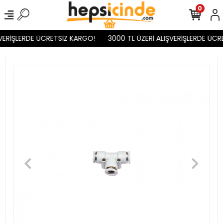
0
VERİŞLERDE ÜCRETSİZ KARGO!
3000 TL ÜZERİ ALIŞVERİŞLERDE ÜCR