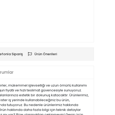
efonla Sipariş
Ürün Önerileri
rumlar
örler, mükemmel işlevselliği ve uzun ömürlü kullanımı
un fiyatlı ve hızlı teslimat güvencesiyle sunuyoruz.
anlarınıza estetik bir dokunuş katacaktır. Ürünlerimiz,
 ister iş yerinde kullanabileceğiniz bu ürün,
landa tutuyoruz. Bu nedenle ürünlerimiz hakkında
Ürün hakkında daha fazla bilgi için teknik detaylar
ınız mı var? Bize ulaşmaktan çekinmeyin! Geniş ürün