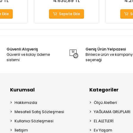
0 TL
4.630,89 TL
4.2
 Ekle
Sepete Ekle
S
Güvenli Alışveriş
Geniş Ürün Yelpazesi
Güvenli ve kolay ödeme
Binlerce ürün ve kampan
sistemi
seçeneği
Kurumsal
Kategoriler
Hakkımızda
Ölçü Aletleri
Mesafeli Satış Sözleşmesi
YAĞLAMA GRUPLARI
Kullanıcı Sözleşmesi
EL ALETLERİ
İletişim
Ev Yaşam