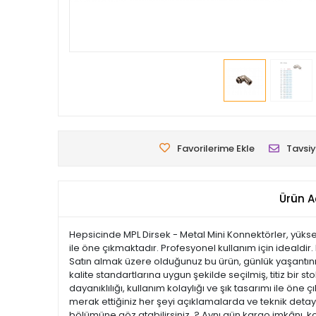
Favorilerime Ekle
Tavsiy
Ürün A
Hepsicinde MPL Dirsek - Metal Mini Konnektörler, yükse
ile öne çıkmaktadır. Profesyonel kullanım için idealdir.
Satın almak üzere olduğunuz bu ürün, günlük yaşantınızı
kalite standartlarına uygun şekilde seçilmiş, titiz bir s
dayanıklılığı, kullanım kolaylığı ve şık tasarımı ile 
merak ettiğiniz her şeyi açıklamalarda ve teknik detayl
bölümüne göz atabilirsiniz. ? Aynı gün kargo imkânı, k