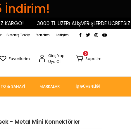
5 İndirim!
ARGO!
3000 TL ÜZERİ ALIŞVERİŞLERDE ÜCRETSİZ KA
Sipariş Takip
Yardım
İletişim
0
Giriş Yap
Favorilerim
Sepetim
Üye Ol
TO & SANAYİ
MARKALAR
İŞ GÜVENLİĞİ
rsek - Metal Mini Konnektörler