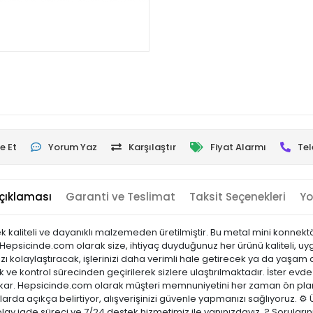
e Et
Yorum Yaz
Karşılaştır
Fiyat Alarmı
Tel
çıklaması
Garanti ve Teslimat
Taksit Seçenekleri
Yo
k kaliteli ve dayanıklı malzemeden üretilmiştir. Bu metal mini konnekt
 Hepsicinde.com olarak size, ihtiyaç duyduğunuz her ürünü kaliteli, uyg
 kolaylaştıracak, işlerinizi daha verimli hale getirecek ya da yaşam al
tok ve kontrol sürecinden geçirilerek sizlere ulaştırılmaktadır. İster evde
öne çıkar. Hepsicinde.com olarak müşteri memnuniyetini her zaman ön p
arda açıkça belirtiyor, alışverişinizi güvenle yapmanızı sağlıyoruz. ⚙️ 
olay iade süreci ve 7/24 destek hizmetimiz ile yanınızdayız. ? Sorular