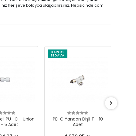
ğınız her şeye kolayca ulaşabilirsiniz. Hepsicinde.com
KARGO
KARG
BEDAVA
BEDAV
eli PU- C - Union
PB-C Yandan Dişli T - 10
PB-C E
 - 5 Adet
Adet