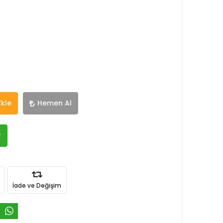
Ekle
Hemen Al
R
İade ve Değişim