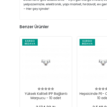
yelpazemizle; elektronik, yapı market, hırdavat, ev ge
– Her şey içinde!
Benzer Ürünler
KARGO
KARGO
BEDAVA
BEDAVA
Yüksek Kaliteli IPP Bağlantı
Hepsicinde PE- C
Marpucu - 10 adet
10 ad