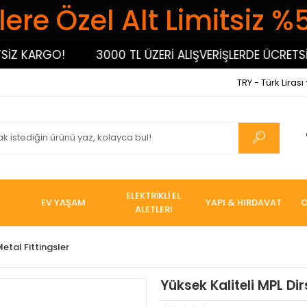
ere Özel Alt Limitsiz %
 KARGO!
3000 TL ÜZERİ ALIŞVERİŞLERDE ÜCRETSİZ K
TRY - Türk Lirası
ELEKTRİKLİ EL
EV YAŞAM
YAPI & HIRDAVAT
O
ALETLERİ
etal Fittingsler
Yüksek Kaliteli MPL Di