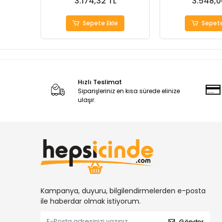
3.174,32 TL
3.548,0
Sepete Ekle
Sepete
Hızlı Teslimat
Siparişleriniz en kısa sürede elinize
ulaşır.
Kampanya, duyuru, bilgilendirmelerden e-posta
ile haberdar olmak istiyorum.
Gönder