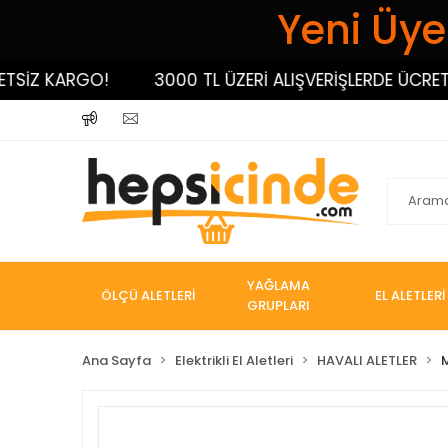
Yeni Üyel
İZ KARGO!
3000 TL ÜZERİ ALIŞVERİŞLERDE ÜCRETSİZ
YAĞLAMA
ÖLÇÜ ALETLERİ
EL ALETLERİ
GRUPLARI
Ana Sayfa
Elektrikli El Aletleri
HAVALI ALETLER
M