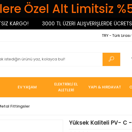
ere Özel Alt Limitsiz %
 KARGO!
3000 TL ÜZERİ ALIŞVERİŞLERDE ÜCRETSİZ 
TRY - Türk Lirası
ELEKTRİKLİ EL
EV YAŞAM
YAPI & HIRDAVAT
O
ALETLERİ
etal Fittingsler
Yüksek Kaliteli PV- C -