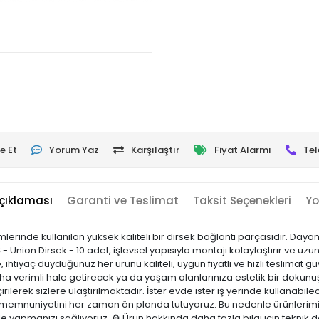
e Et
Yorum Yaz
Karşılaştır
Fiyat Alarmı
Tel
çıklaması
Garanti ve Teslimat
Taksit Seçenekleri
Yo
emlerinde kullanılan yüksek kaliteli bir dirsek bağlantı parçasıdır. Day
 - Union Dirsek - 10 adet, işlevsel yapısıyla montajı kolaylaştırır ve u
ze, ihtiyaç duyduğunuz her ürünü kaliteli, uygun fiyatlı ve hızlı teslim
daha verimli hale getirecek ya da yaşam alanlarınıza estetik bir dokunuş
irilerek sizlere ulaştırılmaktadır. İster evde ister iş yerinde kullanabilec
i memnuniyetini her zaman ön planda tutuyoruz. Bu nedenle ürünlerimi
nle yapmanızı sağlıyoruz. ⚙️ Ürün hakkında daha fazla bilgi için teknik