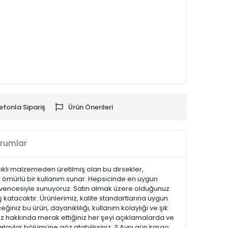
efonla Sipariş
Ürün Önerileri
rumlar
anıklı malzemeden üretilmiş olan bu dirsekler,
zun ömürlü bir kullanım sunar. Hepsicinde en uygun
at güvencesiyle sunuyoruz. Satın almak üzere olduğunuz
 katacaktır. Ürünlerimiz, kalite standartlarına uygun
eğiniz bu ürün, dayanıklılığı, kullanım kolaylığı ve şık
z hakkında merak ettiğiniz her şeyi açıklamalarda ve
 detaylar bölümüne göz atabilirsiniz. ? Aynı gün kargo