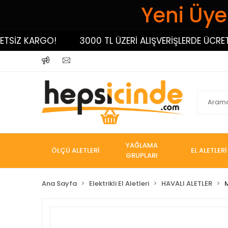
Yeni Üyel
İZ KARGO!
3000 TL ÜZERİ ALIŞVERİŞLERDE ÜCRETSİZ
YAĞLAMA
ÖLÇÜ ALETLERİ
EL ALETLERİ
GRUPLARI
Ana Sayfa
Elektrikli El Aletleri
HAVALI ALETLER
M