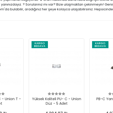
e yanınızdayız. ? Sorularınız mı var? Bize ulaşmaktan çekinmeyin! Geniş
m'da bulabilir, aradığınız her şeye kolayca ulaşabilirsiniz. Hepsicind
KARGO
KARGO
BEDAVA
BEDAVA
 - Union T -
Yüksek Kaliteli PU- C - Union
PB-C Yand
et
Düz - 5 Adet