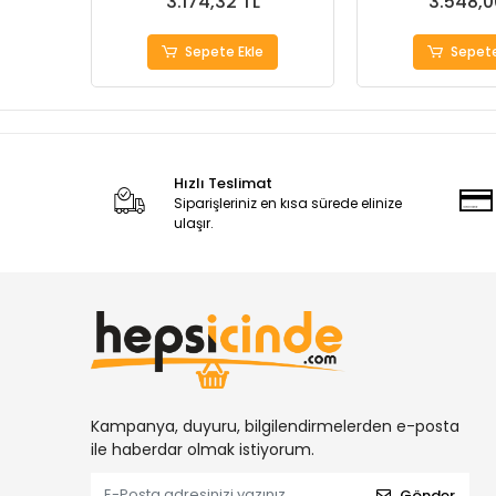
3.174,32 TL
3.548,0
Sepete Ekle
Sepete
Hızlı Teslimat
Siparişleriniz en kısa sürede elinize
ulaşır.
Kampanya, duyuru, bilgilendirmelerden e-posta
ile haberdar olmak istiyorum.
Gönder