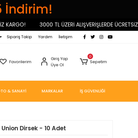
5 İndirim!
KARGO!
3000 TL ÜZERİ ALIŞVERİŞLERDE ÜCRETSİZ KA
Sipariş Takip
Yardım
İletişim
0
Giriş Yap
Favorilerim
Sepetim
Üye Ol
TO & SANAYİ
MARKALAR
İŞ GÜVENLİĞİ
 Union Dirsek - 10 Adet