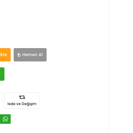
Ekle
Hemen Al
R
İade ve Değişim