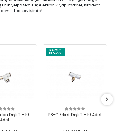
 ürün yelpazemizle; elektronik, yapı market, hırdavat,
e.com – Her şey içinde!
KARGO
KARG
BEDAVA
BEDAV
an Dişli T - 10
PB-C Erkek Dişli T - 10 Adet
PL-C Di
Adet