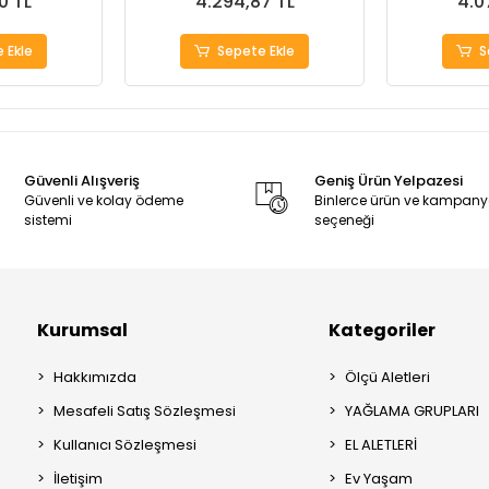
0 TL
4.294,87 TL
4.0
 Ekle
Sepete Ekle
S
Güvenli Alışveriş
Geniş Ürün Yelpazesi
Güvenli ve kolay ödeme
Binlerce ürün ve kampan
sistemi
seçeneği
Kurumsal
Kategoriler
Hakkımızda
Ölçü Aletleri
Mesafeli Satış Sözleşmesi
YAĞLAMA GRUPLARI
Kullanıcı Sözleşmesi
EL ALETLERİ
İletişim
Ev Yaşam