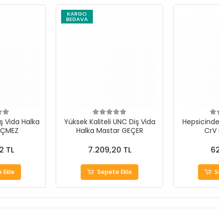
KARGO
BEDAVA
ş Vida Halka
Yüksek Kaliteli UNC Diş Vida
Hepsicinde 
EÇMEZ
Halka Mastar GEÇER
CrV
2 TL
7.209,20 TL
62
 Ekle
Sepete Ekle
S