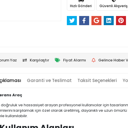
Hızlı Gönderi
Güvenli Alışveriş
orum Yaz
Karşılaştır
Fiyat Alarmı
Gelince Haber V
çıklaması
Garanti ve Teslimat
Taksit Seçenekleri
Yo
ferans Araç
doğruluk ve hassasiyet arayan profesyonel kullanıcılar için tasarlanmı
mlerini karşılamak için özel olarak üretilmiş, dayanıklı ve uzun ömürl
kullanılabilir.
e Kullanım Alanları