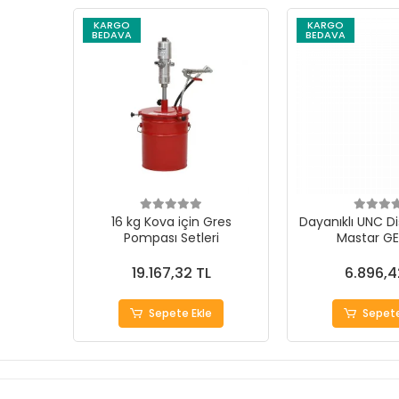
KARGO
KARGO
BEDAVA
BEDAVA
16 kg Kova için Gres
Dayanıklı UNC Di
Pompası Setleri
Mastar G
19.167,32 TL
6.896,4
Sepete Ekle
Sepete