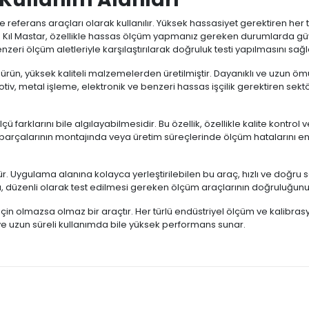
e referans araçları olarak kullanılır. Yüksek hassasiyet gerektiren her 
ir. Kıl Mastar, özellikle hassas ölçüm yapmanız gereken durumlarda g
nzeri ölçüm aletleriyle karşılaştırılarak doğruluk testi yapılmasını sağl
ün, yüksek kaliteli malzemelerden üretilmiştir. Dayanıklı ve uzun ömür
otiv, metal işleme, elektronik ve benzeri hassas işçilik gerektiren sek
ü farklarını bile algılayabilmesidir. Bu özellik, özellikle kalite kontrol 
rçalarının montajında veya üretim süreçlerinde ölçüm hatalarını en aza
ür. Uygulama alanına kolayca yerleştirilebilen bu araç, hızlı ve doğru 
ca, düzenli olarak test edilmesi gereken ölçüm araçlarının doğruluğun
 için olmazsa olmaz bir araçtır. Her türlü endüstriyel ölçüm ve kalibra
ve uzun süreli kullanımda bile yüksek performans sunar.