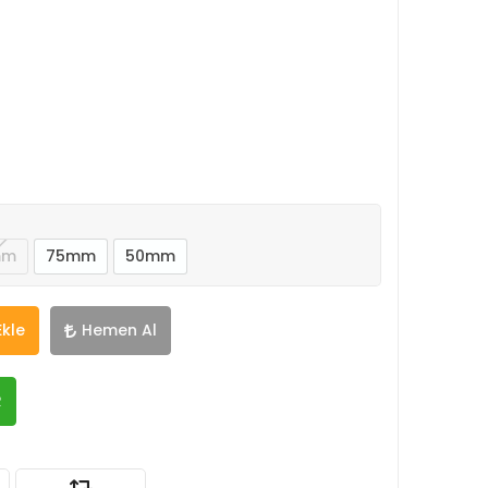
mm
75mm
50mm
Ekle
Hemen Al
R