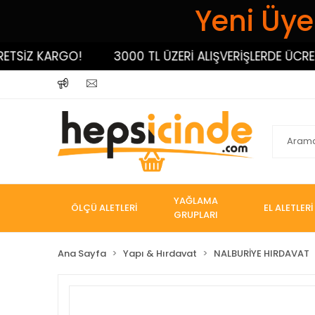
Yeni Üyel
SİZ KARGO!
3000 TL ÜZERİ ALIŞVERİŞLERDE ÜCRETS
YAĞLAMA
ÖLÇÜ ALETLERİ
EL ALETLERİ
GRUPLARI
Ana Sayfa
Yapı & Hırdavat
NALBURİYE HIRDAVAT