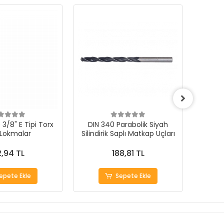
3/8" E Tipi Torx
DIN 340 Parabolik Siyah
 Lokmalar
Silindirik Saplı Matkap Uçları
1000Ad
,94 TL
188,81 TL
epete Ekle
Sepete Ekle