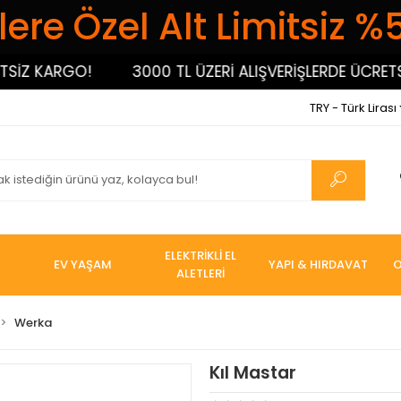
ere Özel Alt Limitsiz %
İZ KARGO!
3000 TL ÜZERİ ALIŞVERİŞLERDE ÜCRETSİZ
TRY - Türk Lirası
ELEKTRİKLİ EL
EV YAŞAM
YAPI & HIRDAVAT
O
ALETLERİ
Werka
Kıl Mastar