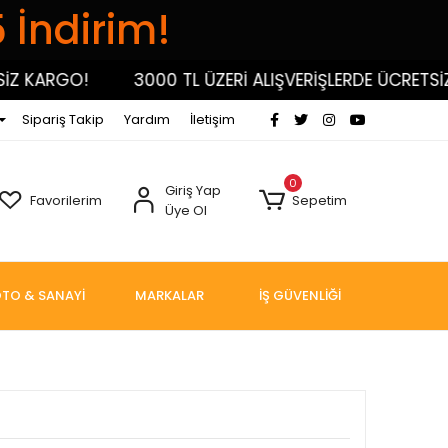
5 İndirim!
 KARGO!
3000 TL ÜZERİ ALIŞVERİŞLERDE ÜCRETSİZ 
Sipariş Takip
Yardım
İletişim
0
Giriş Yap
Favorilerim
Sepetim
Üye Ol
TO & SANAYİ
MARKALAR
İŞ GÜVENLİĞİ