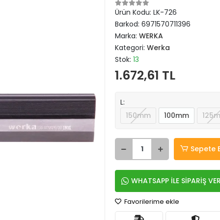
Ürün Kodu:
LK-726
Barkod:
6971570711396
Marka:
WERKA
Kategori:
Werka
Stok:
13
1.672,61 TL
L:
150mm
100mm
125
Sepete 
WHATSAPP İLE SİPARİŞ VE
Favorilerime ekle