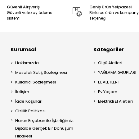
Güvenli Alışveriş
Geniş Ürün Yelpazesi
Güvenli ve kolay ödeme
Binlerce ürün ve kampan
sistemi
seçeneği
Kurumsal
Kategoriler
Hakkımızda
Ölçü Aletleri
Mesafeli Satış Sözleşmesi
YAĞLAMA GRUPLARI
Kullanıcı Sözleşmesi
EL ALETLERİ
İletişim
Ev Yaşam
İade Koşulları
Elektrikli El Aletleri
Gizlilik Politikası
Harun Erçoban ile İşbirliğimiz:
Dijitalde Gerçek Bir Dönüşüm
Hikayesi