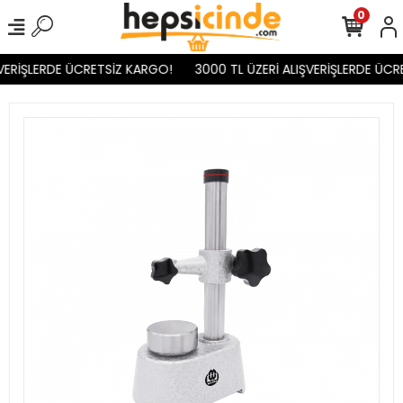
0
VERİŞLERDE ÜCRETSİZ KARGO!
3000 TL ÜZERİ ALIŞVERİŞLERDE ÜCR