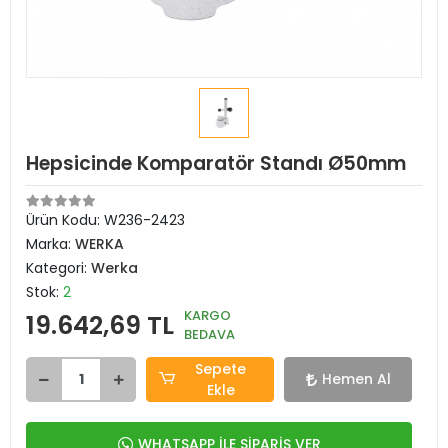
Hepsicinde Komparatör Standı Ø50mm
Ürün Kodu:
W236-2423
Marka:
WERKA
Kategori:
Werka
Stok:
2
KARGO
19.642,69 TL
BEDAVA
Sepete
Hemen Al
Ekle
WHATSAPP İLE SİPARİŞ VER