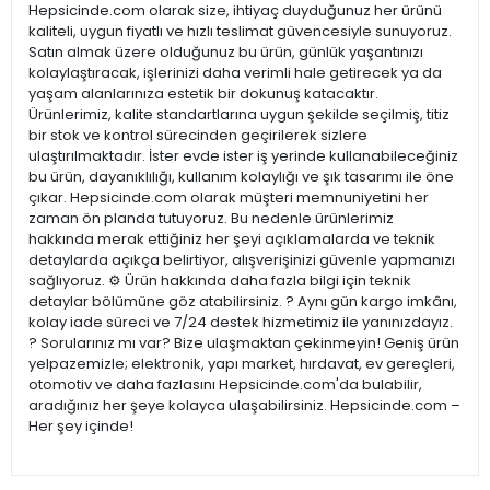
Hepsicinde.com olarak size, ihtiyaç duyduğunuz her ürünü
kaliteli, uygun fiyatlı ve hızlı teslimat güvencesiyle sunuyoruz.
Satın almak üzere olduğunuz bu ürün, günlük yaşantınızı
kolaylaştıracak, işlerinizi daha verimli hale getirecek ya da
yaşam alanlarınıza estetik bir dokunuş katacaktır.
Ürünlerimiz, kalite standartlarına uygun şekilde seçilmiş, titiz
bir stok ve kontrol sürecinden geçirilerek sizlere
ulaştırılmaktadır. İster evde ister iş yerinde kullanabileceğiniz
bu ürün, dayanıklılığı, kullanım kolaylığı ve şık tasarımı ile öne
çıkar. Hepsicinde.com olarak müşteri memnuniyetini her
zaman ön planda tutuyoruz. Bu nedenle ürünlerimiz
hakkında merak ettiğiniz her şeyi açıklamalarda ve teknik
detaylarda açıkça belirtiyor, alışverişinizi güvenle yapmanızı
sağlıyoruz. ⚙️ Ürün hakkında daha fazla bilgi için teknik
detaylar bölümüne göz atabilirsiniz. ? Aynı gün kargo imkânı,
kolay iade süreci ve 7/24 destek hizmetimiz ile yanınızdayız.
? Sorularınız mı var? Bize ulaşmaktan çekinmeyin! Geniş ürün
yelpazemizle; elektronik, yapı market, hırdavat, ev gereçleri,
otomotiv ve daha fazlasını Hepsicinde.com'da bulabilir,
aradığınız her şeye kolayca ulaşabilirsiniz. Hepsicinde.com –
Her şey içinde!