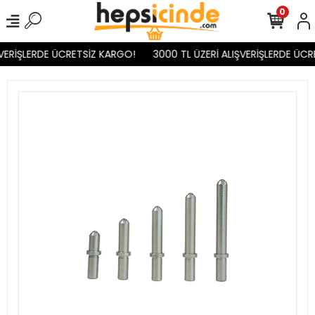
0
VERİŞLERDE ÜCRETSİZ KARGO!
3000 TL ÜZERİ ALIŞVERİŞLERDE ÜCR