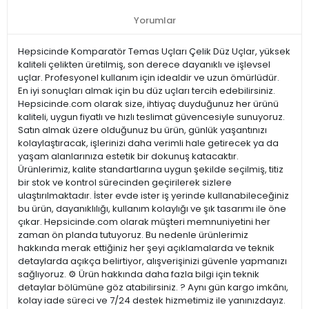
Yorumlar
Hepsicinde Komparatör Temas Uçları Çelik Düz Uçlar, yüksek
kaliteli çelikten üretilmiş, son derece dayanıklı ve işlevsel
uçlar. Profesyonel kullanım için idealdir ve uzun ömürlüdür.
En iyi sonuçları almak için bu düz uçları tercih edebilirsiniz.
Hepsicinde.com olarak size, ihtiyaç duyduğunuz her ürünü
kaliteli, uygun fiyatlı ve hızlı teslimat güvencesiyle sunuyoruz.
Satın almak üzere olduğunuz bu ürün, günlük yaşantınızı
kolaylaştıracak, işlerinizi daha verimli hale getirecek ya da
yaşam alanlarınıza estetik bir dokunuş katacaktır.
Ürünlerimiz, kalite standartlarına uygun şekilde seçilmiş, titiz
bir stok ve kontrol sürecinden geçirilerek sizlere
ulaştırılmaktadır. İster evde ister iş yerinde kullanabileceğiniz
bu ürün, dayanıklılığı, kullanım kolaylığı ve şık tasarımı ile öne
çıkar. Hepsicinde.com olarak müşteri memnuniyetini her
zaman ön planda tutuyoruz. Bu nedenle ürünlerimiz
hakkında merak ettiğiniz her şeyi açıklamalarda ve teknik
detaylarda açıkça belirtiyor, alışverişinizi güvenle yapmanızı
sağlıyoruz. ⚙️ Ürün hakkında daha fazla bilgi için teknik
detaylar bölümüne göz atabilirsiniz. ? Aynı gün kargo imkânı,
kolay iade süreci ve 7/24 destek hizmetimiz ile yanınızdayız.