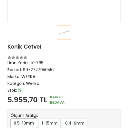
Konik Cetvel
Ürün Kodu:
LK-785
Barkod:
6972727950552
Marka:
WERKA
Kategori:
Werka
Stok:
19
KARGO
5.955,70 TL
BEDAVA
Ölçüm Aralığı:
0.5-10mm
1-15mm
0.4-6mm