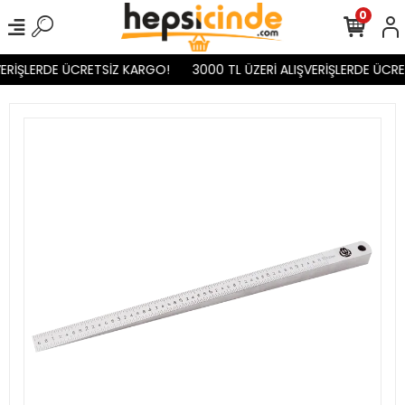
0
ERİŞLERDE ÜCRETSİZ KARGO!
3000 TL ÜZERİ ALIŞVERİŞLERDE ÜCRE