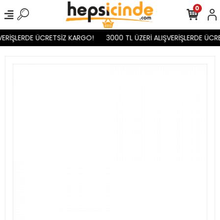
0
VERİŞLERDE ÜCRETSİZ KARGO!
3000 TL ÜZERİ ALIŞVERİŞLERDE ÜCR