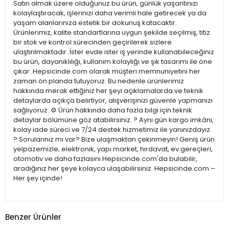
Satın almak üzere olduğunuz bu ürün, günlük yaşantınızı
kolaylaştıracak, işlerinizi daha verimli hale getirecek ya da
yaşam alanlarınıza estetik bir dokunuş katacaktır.
Ürünlerimiz, kalite standartlarına uygun şekilde seçilmiş, titiz
bir stok ve kontrol sürecinden geçirilerek sizlere
ulaştırılmaktadır. İster evde ister iş yerinde kullanabileceğiniz
bu ürün, dayanıklılığı, kullanım kolaylığı ve şık tasarımı ile öne
çıkar. Hepsicinde.com olarak müşteri memnuniyetini her
zaman ön planda tutuyoruz. Bu nedenle ürünlerimiz
hakkında merak ettiğiniz her şeyi açıklamalarda ve teknik
detaylarda açıkça belirtiyor, alışverişinizi güvenle yapmanızı
sağlıyoruz. ⚙️ Ürün hakkında daha fazla bilgi için teknik
detaylar bölümüne göz atabilirsiniz. ? Aynı gün kargo imkânı,
kolay iade süreci ve 7/24 destek hizmetimiz ile yanınızdayız.
? Sorularınız mı var? Bize ulaşmaktan çekinmeyin! Geniş ürün
yelpazemizle; elektronik, yapı market, hırdavat, ev gereçleri,
otomotiv ve daha fazlasını Hepsicinde.com'da bulabilir,
aradığınız her şeye kolayca ulaşabilirsiniz. Hepsicinde.com –
Her şey içinde!
Benzer Ürünler