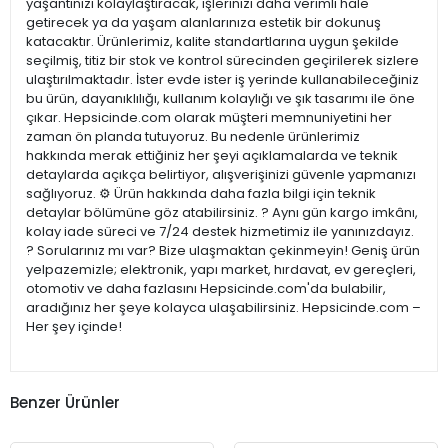
yaşantınızı kolaylaştıracak, işlerinizi daha verimli hale
getirecek ya da yaşam alanlarınıza estetik bir dokunuş
katacaktır. Ürünlerimiz, kalite standartlarına uygun şekilde
seçilmiş, titiz bir stok ve kontrol sürecinden geçirilerek sizlere
ulaştırılmaktadır. İster evde ister iş yerinde kullanabileceğiniz
bu ürün, dayanıklılığı, kullanım kolaylığı ve şık tasarımı ile öne
çıkar. Hepsicinde.com olarak müşteri memnuniyetini her
zaman ön planda tutuyoruz. Bu nedenle ürünlerimiz
hakkında merak ettiğiniz her şeyi açıklamalarda ve teknik
detaylarda açıkça belirtiyor, alışverişinizi güvenle yapmanızı
sağlıyoruz. ⚙️ Ürün hakkında daha fazla bilgi için teknik
detaylar bölümüne göz atabilirsiniz. ? Aynı gün kargo imkânı,
kolay iade süreci ve 7/24 destek hizmetimiz ile yanınızdayız.
? Sorularınız mı var? Bize ulaşmaktan çekinmeyin! Geniş ürün
yelpazemizle; elektronik, yapı market, hırdavat, ev gereçleri,
otomotiv ve daha fazlasını Hepsicinde.com'da bulabilir,
aradığınız her şeye kolayca ulaşabilirsiniz. Hepsicinde.com –
Her şey içinde!
Benzer Ürünler