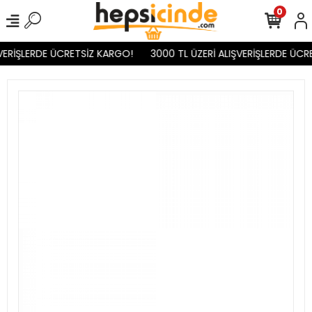
0
VERİŞLERDE ÜCRETSİZ KARGO!
3000 TL ÜZERİ ALIŞVERİŞLERDE ÜCR