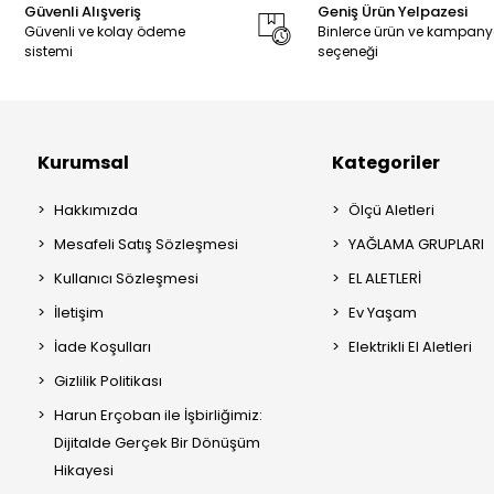
Güvenli Alışveriş
Geniş Ürün Yelpazesi
Güvenli ve kolay ödeme
Binlerce ürün ve kampan
sistemi
seçeneği
Kurumsal
Kategoriler
Hakkımızda
Ölçü Aletleri
Mesafeli Satış Sözleşmesi
YAĞLAMA GRUPLARI
Kullanıcı Sözleşmesi
EL ALETLERİ
İletişim
Ev Yaşam
İade Koşulları
Elektrikli El Aletleri
Gizlilik Politikası
Harun Erçoban ile İşbirliğimiz:
Dijitalde Gerçek Bir Dönüşüm
Hikayesi