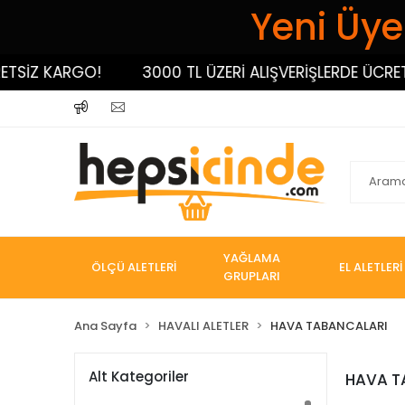
Yeni Üyel
SİZ KARGO!
3000 TL ÜZERİ ALIŞVERİŞLERDE ÜCRETS
YAĞLAMA
ÖLÇÜ ALETLERİ
EL ALETLERİ
GRUPLARI
Ana Sayfa
HAVALI ALETLER
HAVA TABANCALARI
Alt Kategoriler
HAVA T