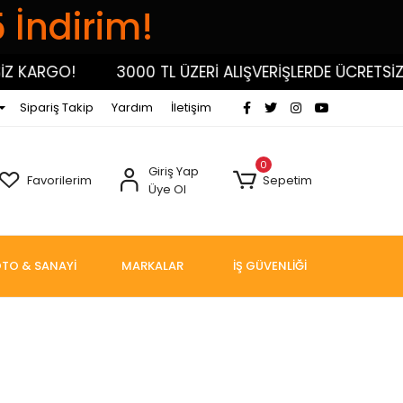
5 İndirim!
 KARGO!
3000 TL ÜZERİ ALIŞVERİŞLERDE ÜCRETSİZ 
Sipariş Takip
Yardım
İletişim
0
Giriş Yap
Favorilerim
Sepetim
Üye Ol
TO & SANAYİ
MARKALAR
İŞ GÜVENLİĞİ