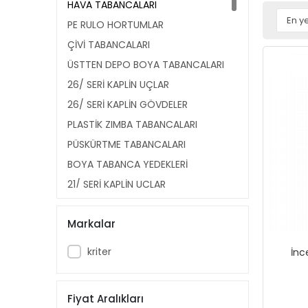
HAVA TABANCALARI
PE RULO HORTUMLAR
ÇİVİ TABANCALARI
ÜSTTEN DEPO BOYA TABANCALARI
26/ SERİ KAPLİN UÇLAR
26/ SERİ KAPLİN GÖVDELER
PLASTİK ZIMBA TABANCALARI
PÜSKÜRTME TABANCALARI
BOYA TABANCA YEDEKLERİ
21/ SERİ KAPLİN UÇLAR
21/ SERİ KAPLİN GÖVDELER
Markalar
14/ SERİ ÇİVİLER
HAVALI KESKİLER
kriter
İnc
SPİRAL HORTUMLAR
KÖR TAPALAR
Fiyat Aralıkları
SEVİYE GÖSTERGELERİ