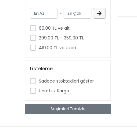
KOLİ KAPAMA TABANCALARI
-
YÜKSÜKLÜ NİPELLER
DİŞİ HORTUM REKORLARI
60,00 TL ve altı
DİĞER HAVALI ALETLER
299,00 TL - 359,00 TL
NİPELLER
419,00 TL ve üzeri
TERS LÜLELER
KLİPS TABANCALARI
Listeleme
DÖŞEME TABANCALARI
DİŞİ TAPALAR
Sadece stoktakileri göster
DİRSEKLER
Ücretsiz Kargo
HORTUM TE LER
TE REKORLAR
Seçimleri Temizle
MİNİ KÜRESEL VANALAR
MEKANİK ZIMBA TABANCALARI
ORANTILI NİPELLER