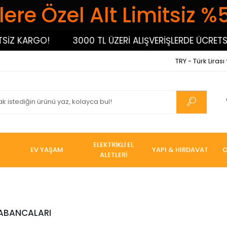
ere Özel Alt Limitsiz %
İZ KARGO!
3000 TL ÜZERİ ALIŞVERİŞLERDE ÜCRETSİZ
TRY - Türk Lirası
ELEKTRİKLİ EL
EV YAŞAM
YAPI & HIRDAVAT
O
ALETLERİ
ABANCALARI