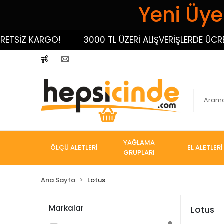
Yeni Üyel
ETSİZ KARGO!
3000 TL ÜZERİ ALIŞVERİŞLERDE ÜCRET
YAĞLAMA
ÖLÇÜ ALETLERİ
EL ALETLERİ
GRUPLARI
Ana Sayfa
Lotus
Markalar
Lotus