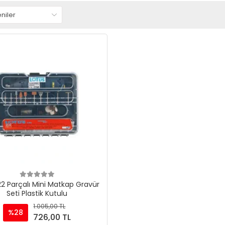
22 Parçalı Mini Matkap Gravür
Seti Plastik Kutulu
1.005,00 TL
%28
726,00 TL