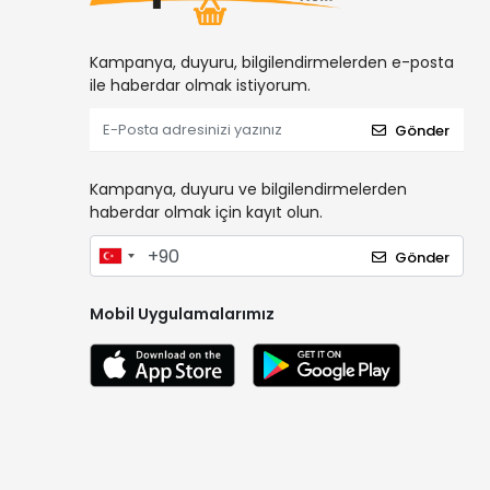
İZELTAŞ
Karam
Kampanya, duyuru, bilgilendirmelerden e-posta
KETER
ile haberdar olmak istiyorum.
KISTENBERG
Gönder
KNIPEX
kriter
Kampanya, duyuru ve bilgilendirmelerden
haberdar olmak için kayıt olun.
KT
Lotus
Gönder
LUXOR
Mobil Uygulamalarımız
MAIER
Maison Avf
Makita
MANO
MASTER BY MAIER