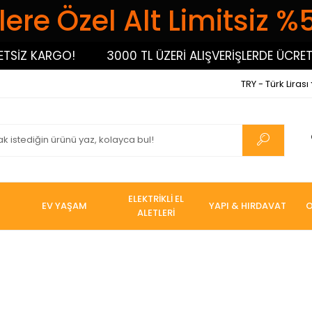
ere Özel Alt Limitsiz %
SİZ KARGO!
3000 TL ÜZERİ ALIŞVERİŞLERDE ÜCRETSİ
TRY - Türk Lirası
ELEKTRİKLİ EL
EV YAŞAM
YAPI & HIRDAVAT
O
ALETLERİ