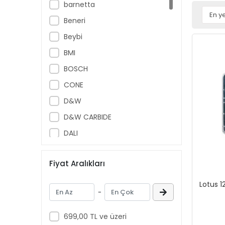
barnetta
Beneri
Beybi
BMI
BOSCH
CONE
D&W
D&W CARBIDE
DALI
Diğer
Fiyat Aralıkları
DW
DWCarbide
Lotus 1
-
DWMachinery
DWMeasuring
699,00 TL ve üzeri