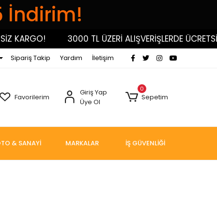
5 İndirim!
Z KARGO!
3000 TL ÜZERİ ALIŞVERİŞLERDE ÜCRETSİZ
Sipariş Takip
Yardım
İletişim
0
Giriş Yap
Favorilerim
Sepetim
Üye Ol
TO & SANAYİ
MARKALAR
İŞ GÜVENLİĞİ