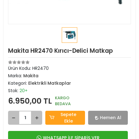
Makita HR2470 Kırıcı-Delici Matkap
Ürün Kodu:
HR2470
Marka:
Makita
Kategori:
Elektrikli Matkaplar
Stok:
20+
KARGO
6.950,00 TL
BEDAVA
Sepete
Hemen Al
Ekle
WHATSAPP İLE SİPARİŞ VER