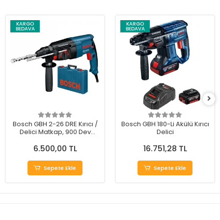
KARGO
KARGO
BEDAVA
BEDAVA
Bosch GBH 2-26 DRE Kırıcı /
Bosch GBH 180-Li Akülü Kırıcı
Delici Matkap, 900 Dev
Delici
azami devir sayısı, 800W,
6.500,00 TL
16.751,28 TL
Mavi
Sepete Ekle
Sepete Ekle