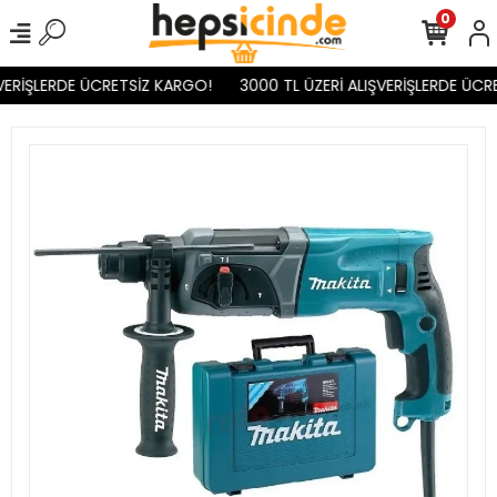
0
VERİŞLERDE ÜCRETSİZ KARGO!
3000 TL ÜZERİ ALIŞVERİŞLERDE ÜCR