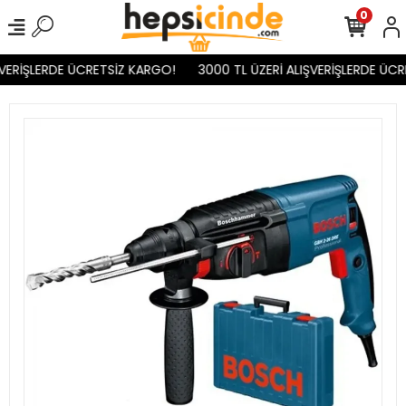
0
VERİŞLERDE ÜCRETSİZ KARGO!
3000 TL ÜZERİ ALIŞVERİŞLERDE ÜCR