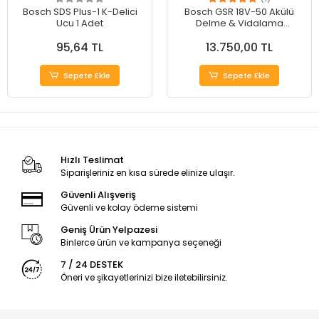
Bosch SDS Plus-1 K-Delici
Bosch GSR 18V-50 Akülü
Ucu 1 Adet
Delme & Vidalama
Makinesi - Güçlü
95,64 TL
13.750,00 TL
Performans
Sepete Ekle
Sepete Ekle
Hızlı Teslimat
Siparişleriniz en kısa sürede elinize ulaşır.
Güvenli Alışveriş
Güvenli ve kolay ödeme sistemi
Geniş Ürün Yelpazesi
Binlerce ürün ve kampanya seçeneği
7 / 24 DESTEK
Öneri ve şikayetlerinizi bize iletebilirsiniz.