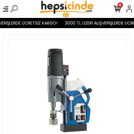
0
VERİŞLERDE ÜCRETSİZ KARGO!
3000 TL ÜZERİ ALIŞVERİŞLERDE ÜCR