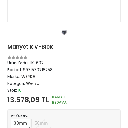
Manyetik V-Blok
Ürün Kodu:
LK-697
Barkod:
6971570718258
Marka:
WERKA
Kategori:
Werka
Stok:
10
KARGO
13.578,09 TL
BEDAVA
V-Yüzey:
38mm
50mm