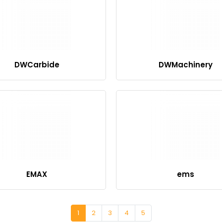
DWCarbide
DWMachinery
EMAX
ems
1
2
3
4
5