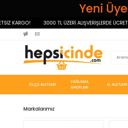
Yeni Üyel
İZ KARGO!
3000 TL ÜZERİ ALIŞVERİŞLERDE ÜCRETSİZ
YAĞLAMA
ÖLÇÜ ALETLERİ
EL ALETLERİ
GRUPLARI
Markalarımız