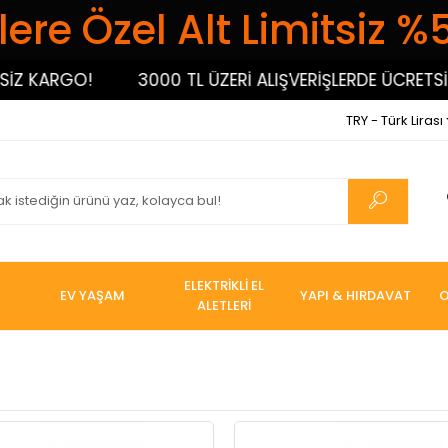
ere Özel Alt Limitsiz %
 KARGO!
3000 TL ÜZERİ ALIŞVERİŞLERDE ÜCRETSİZ 
TRY - Türk Lirası
ELEKTRİKLİ EL
EV YAŞAM
YAPI & HIRDAVAT
O
ALETLERİ