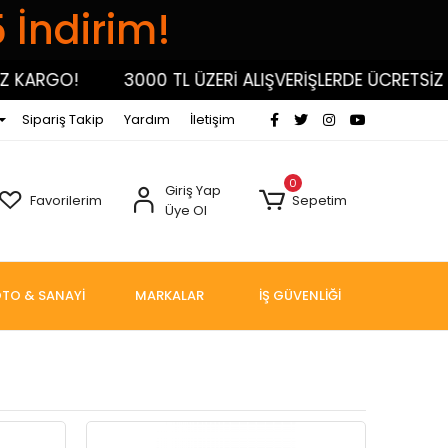
5 İndirim!
KARGO!
3000 TL ÜZERİ ALIŞVERİŞLERDE ÜCRETSİZ KA
Sipariş Takip
Yardım
İletişim
0
Giriş Yap
Favorilerim
Sepetim
Üye Ol
TO & SANAYİ
MARKALAR
İŞ GÜVENLİĞİ