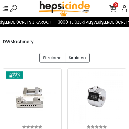
0
İŞLERDE ÜCRETSİZ KARGO!
3000 TL ÜZERİ ALIŞVERİŞLERDE ÜCRETSİ
DWMachinery
Filtreleme
Sıralama
KARGO
BEDAVA