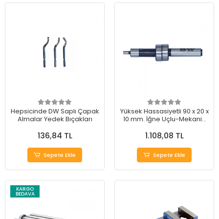
Hepsicinde DW Saplı Çapak
Yüksek Hassasiyetli 90 x 20 x
Almalar Yedek Bıçakları
10 mm. İğne Uçlu-Mekanik
Probe
136,84 TL
1.108,08 TL
Sepete Ekle
Sepete Ekle
KARGO
BEDAVA