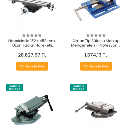
Hepsicinde 152 x 458 mm.
Alman Tip Sütunlu Matkap
Uzun Tablalı Hareketli
Mengeneleri - Profesyonel
Support
Seri
28.627,97 TL
1.374,13 TL
Sepete Ekle
Sepete Ekle
KARGO
KARGO
BEDAVA
BEDAVA