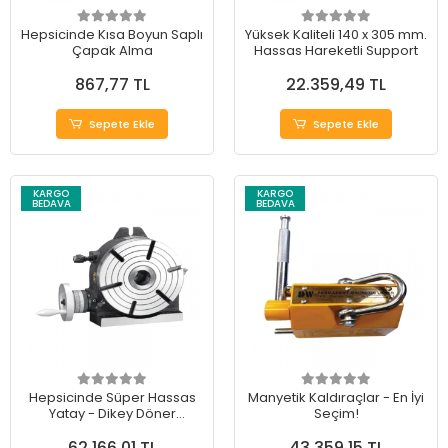
Hepsicinde Kısa Boyun Saplı
Yüksek Kaliteli 140 x 305 mm.
Çapak Alma
Hassas Hareketli Support
867,77 TL
22.359,49 TL
Sepete Ekle
Sepete Ekle
KARGO
KARGO
BEDAVA
BEDAVA
Hepsicinde Süper Hassas
Manyetik Kaldıraçlar - En İyi
Yatay - Dikey Döner
Seçim!
Tablalar
62.166,01 TL
43.359,15 TL