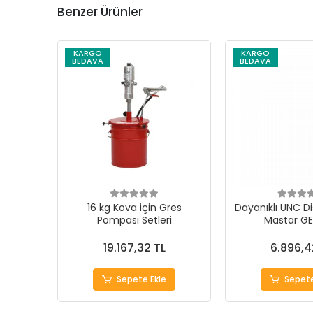
Benzer Ürünler
KARGO
KARGO
BEDAVA
BEDAVA
16 kg Kova için Gres
Dayanıklı UNC Di
Pompası Setleri
Mastar G
19.167,32 TL
6.896,4
Sepete Ekle
Sepete