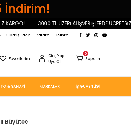
5 İndirim!
KARGO!
3000 TL ÜZERİ ALIŞVERİŞLERDE ÜCRETSİZ KA
Sipariş Takip
Yardım
İletişim
0
Giriş Yap
Favorilerim
Sepetim
Üye Ol
TO & SANAYİ
MARKALAR
İŞ GÜVENLİĞİ
ı Büyüteç