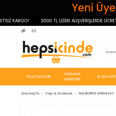
Yeni Üyel
İZ KARGO!
3000 TL ÜZERİ ALIŞVERİŞLERDE ÜCRETSİZ
YAĞLAMA
ÖLÇÜ ALETLERİ
EL ALETLERİ
GRUPLARI
Ana Sayfa
Yapı & Hırdavat
NALBURİYE HIRDAVAT