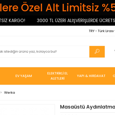
ere Özel Alt Limitsiz %
 KARGO!
3000 TL ÜZERİ ALIŞVERİŞLERDE ÜCRETSİZ 
TRY - Türk Lirası
ELEKTRİKLİ EL
EV YAŞAM
YAPI & HIRDAVAT
O
ALETLERİ
Werka
Masaüstü Aydınlatmal