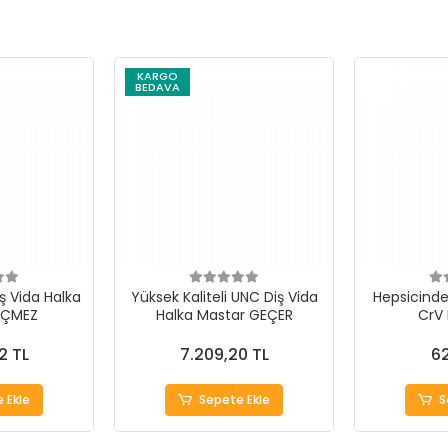
KARGO
BEDAVA
ş Vida Halka
Yüksek Kaliteli UNC Diş Vida
Hepsicinde 
EÇMEZ
Halka Mastar GEÇER
CrV
2 TL
7.209,20 TL
62
 Ekle
Sepete Ekle
S