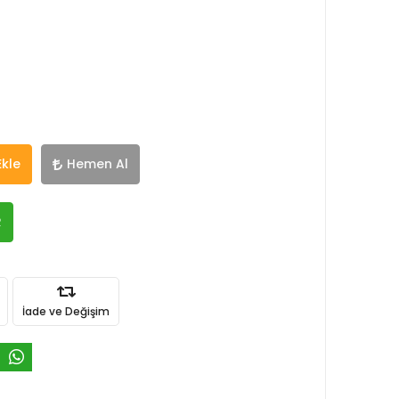
Ekle
Hemen Al
R
İade ve Değişim