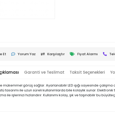
e Et
Yorum Yaz
Karşılaştır
Fiyat Alarmı
Tel
çıklaması
Garanti ve Teslimat
Taksit Seçenekleri
Yo
de mükemmel görüş sağlar. Ayarlanabilir LED ışığı sayesinde çalışma a
tasarımı ile uzun süreli kullanımlarda bile kolaylık sunar. Elektronik tam
ile işlerinizi hızlandırır. Kullanımı kolay, şık ve taşınabilir bu büyüt