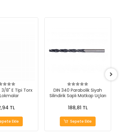
3/8" E Tipi Torx
DIN 340 Parabolik Siyah
 Lokmalar
Silindirik Saplı Matkap Uçları
1000Ad
,94 TL
188,81 TL
epete Ekle
Sepete Ekle