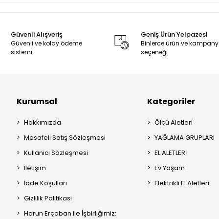
Güvenli Alışveriş
Geniş Ürün Yelpazesi
Güvenli ve kolay ödeme
Binlerce ürün ve kampan
sistemi
seçeneği
Kurumsal
Kategoriler
Hakkımızda
Ölçü Aletleri
Mesafeli Satış Sözleşmesi
YAĞLAMA GRUPLARI
Kullanıcı Sözleşmesi
EL ALETLERİ
İletişim
Ev Yaşam
İade Koşulları
Elektrikli El Aletleri
Gizlilik Politikası
Harun Erçoban ile İşbirliğimiz: