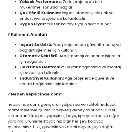
Yüksek Performans:
Zorlu projelerde bile
mükemmel sonuçlar sağlar.
Çok Yönlü Kullanım:
İnşaat, otomotiv, elektrik ve
endüstriyel projelerde kullanılabilir.
Uygun Fiyat:
Yüksek kaliteyi uygun fiyatla sunar.
?️
Kullanım Alanları
İnşaat Sektörü:
Yapı projelerinde güvenli montaj ve
bağlantı işlemleri için kullanılır.
Otomotiv Sektörü:
Araç montajı ve onarım işlemleri
için uygundur.
Elektrik ve Elektronik:
Elektrik bağlantıları ve montaj
işlemleri için kullanılır.
Endüstriyel Kullanım:
Ağır projelerde güvenli ve
verimli bağlantılar için idealdir.
?
Neden hepsicinde.com?
hepsicinde.com, geniş ürün yelpazesi ve kaliteli hırdavat
malzemeleriyle güvenilir alışveriş deneyimi sunar. Dübel,
silikon kanülü, pipet, yapıştırıcı, boya, sprey, silikon ve diğer
yardımcı ürünlerle ihtiyacınız olan her şeyi kolayca
bulabilirsiniz. Hızlı, güvenilir ve kaliteli alışveriş için doğru