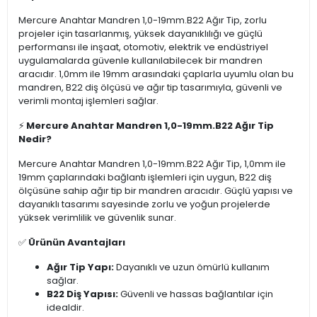
Mercure Anahtar Mandren 1,0-19mm.B22 Ağır Tip, zorlu
projeler için tasarlanmış, yüksek dayanıklılığı ve güçlü
performansı ile inşaat, otomotiv, elektrik ve endüstriyel
uygulamalarda güvenle kullanılabilecek bir mandren
aracıdır. 1,0mm ile 19mm arasındaki çaplarla uyumlu olan bu
mandren, B22 diş ölçüsü ve ağır tip tasarımıyla, güvenli ve
verimli montaj işlemleri sağlar.
⚡
Mercure Anahtar Mandren 1,0-19mm.B22 Ağır Tip
Nedir?
Mercure Anahtar Mandren 1,0-19mm.B22 Ağır Tip, 1,0mm ile
19mm çaplarındaki bağlantı işlemleri için uygun, B22 diş
ölçüsüne sahip ağır tip bir mandren aracıdır. Güçlü yapısı ve
dayanıklı tasarımı sayesinde zorlu ve yoğun projelerde
yüksek verimlilik ve güvenlik sunar.
✅
Ürünün Avantajları
Ağır Tip Yapı:
Dayanıklı ve uzun ömürlü kullanım
sağlar.
B22 Diş Yapısı:
Güvenli ve hassas bağlantılar için
idealdir.