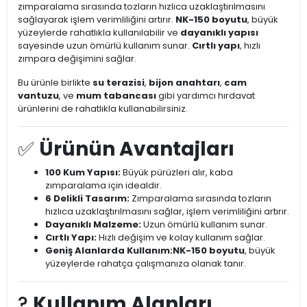
zımparalama sırasında tozların hızlıca uzaklaştırılmasını
sağlayarak işlem verimliliğini artırır.
NK-150 boyutu
, büyük
yüzeylerde rahatlıkla kullanılabilir ve
dayanıklı yapısı
sayesinde uzun ömürlü kullanım sunar.
Cırtlı yapı
, hızlı
zımpara değişimini sağlar.
Bu ürünle birlikte
su terazisi
,
bijon anahtarı
,
cam
vantuzu
, ve
mum tabancası
gibi yardımcı hırdavat
ürünlerini de rahatlıkla kullanabilirsiniz.
✅
Ürünün Avantajları
100 Kum Yapısı:
Büyük pürüzleri alır, kaba
zımparalama için idealdir.
6 Delikli Tasarım:
Zımparalama sırasında tozların
hızlıca uzaklaştırılmasını sağlar, işlem verimliliğini artırır.
Dayanıklı Malzeme:
Uzun ömürlü kullanım sunar.
Cırtlı Yapı:
Hızlı değişim ve kolay kullanım sağlar.
Geniş Alanlarda Kullanım:
NK-150 boyutu
, büyük
yüzeylerde rahatça çalışmanıza olanak tanır.
?️
Kullanım Alanları