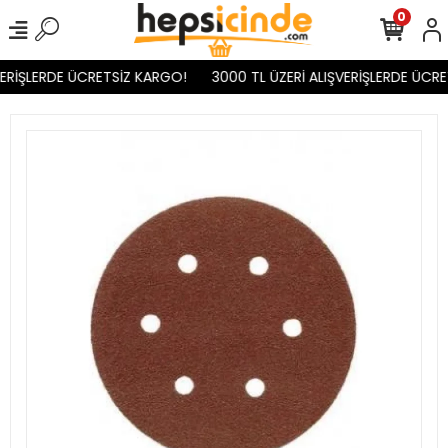
0
ERİŞLERDE ÜCRETSİZ KARGO!
3000 TL ÜZERİ ALIŞVERİŞLERDE ÜCRE