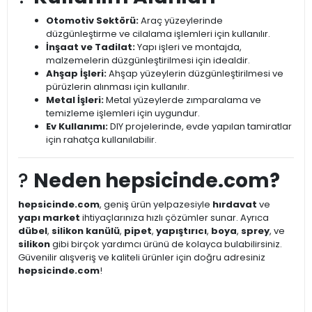
Otomotiv Sektörü:
Araç yüzeylerinde
düzgünleştirme ve cilalama işlemleri için kullanılır.
İnşaat ve Tadilat:
Yapı işleri ve montajda,
malzemelerin düzgünleştirilmesi için idealdir.
Ahşap İşleri:
Ahşap yüzeylerin düzgünleştirilmesi ve
pürüzlerin alınması için kullanılır.
Metal İşleri:
Metal yüzeylerde zımparalama ve
temizleme işlemleri için uygundur.
Ev Kullanımı:
DIY projelerinde, evde yapılan tamiratlar
için rahatça kullanılabilir.
?
Neden hepsicinde.com?
hepsicinde.com
, geniş ürün yelpazesiyle
hırdavat
ve
yapı market
ihtiyaçlarınıza hızlı çözümler sunar. Ayrıca
dübel
,
silikon kanülü
,
pipet
,
yapıştırıcı
,
boya
,
sprey
, ve
silikon
gibi birçok yardımcı ürünü de kolayca bulabilirsiniz.
Güvenilir alışveriş ve kaliteli ürünler için doğru adresiniz
hepsicinde.com
!