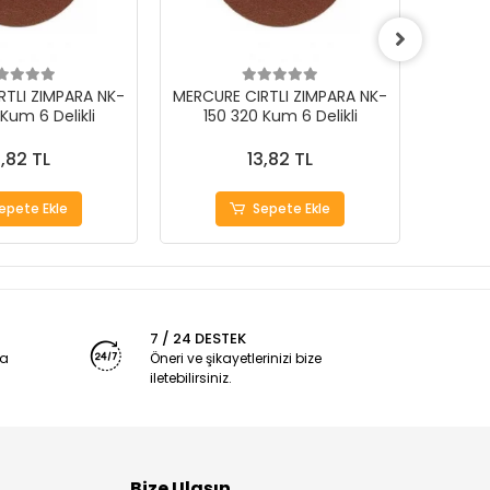
RTLI ZIMPARA NK-
MERCURE CIRTLI ZIMPARA NK-
MERCUR
Kum 6 Delikli
150 320 Kum 6 Delikli
150
3,82 TL
13,82 TL
epete Ekle
Sepete Ekle
7 / 24 DESTEK
ya
Öneri ve şikayetlerinizi bize
iletebilirsiniz.
Bize Ulaşın