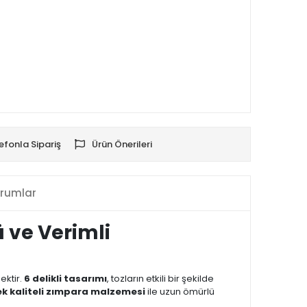
efonla Sipariş
Ürün Önerileri
rumlar
 ve Verimli
ektir.
6 delikli tasarımı
, tozların etkili bir şekilde
k kaliteli zımpara malzemesi
ile uzun ömürlü