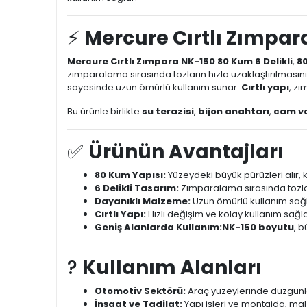
⚡
Mercure Cırtlı Zımpar
Mercure Cırtlı Zımpara NK-150 80 Kum 6 Delikli
,
8
zımparalama sırasında tozların hızla uzaklaştırılmasını s
sayesinde uzun ömürlü kullanım sunar.
Cırtlı yapı
, zı
Bu ürünle birlikte
su terazisi
,
bijon anahtarı
,
cam v
✅
Ürünün Avantajları
80 Kum Yapısı:
Yüzeydeki büyük pürüzleri alır,
6 Delikli Tasarım:
Zımparalama sırasında tozların 
Dayanıklı Malzeme:
Uzun ömürlü kullanım sağl
Cırtlı Yapı:
Hızlı değişim ve kolay kullanım sağla
Geniş Alanlarda Kullanım:
NK-150 boyutu
, 
?️
Kullanım Alanları
Otomotiv Sektörü:
Araç yüzeylerinde düzgünleşt
İnşaat ve Tadilat:
Yapı işleri ve montajda, mal