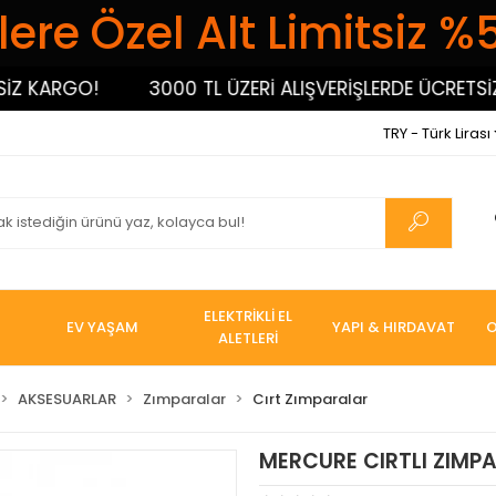
ere Özel Alt Limitsiz %
ARGO!
3000 TL ÜZERİ ALIŞVERİŞLERDE ÜCRETSİZ KA
TRY - Türk Lirası
ELEKTRİKLİ EL
EV YAŞAM
YAPI & HIRDAVAT
O
ALETLERİ
AKSESUARLAR
Zımparalar
Cırt Zımparalar
MERCURE CIRTLI ZIMPA