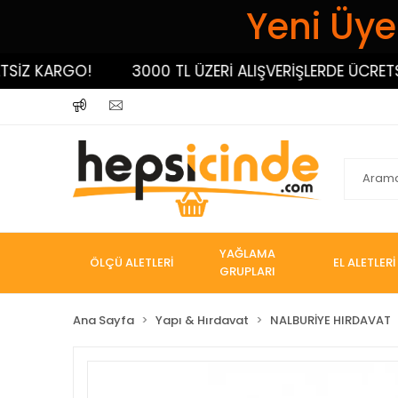
Yeni Üyel
 KARGO!
3000 TL ÜZERİ ALIŞVERİŞLERDE ÜCRETSİZ K
YAĞLAMA
ÖLÇÜ ALETLERİ
EL ALETLERİ
GRUPLARI
Ana Sayfa
Yapı & Hırdavat
NALBURİYE HIRDAVAT