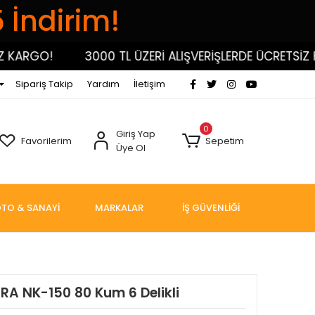
5 İndirim!
RGO!
3000 TL ÜZERİ ALIŞVERİŞLERDE ÜCRETSİZ KARG
Sipariş Takip
Yardım
İletişim
0
Giriş Yap
Favorilerim
Sepetim
Üye Ol
TO & SANAYİ
MARKALAR
İŞ GÜVENLİĞİ
RA NK-150 80 Kum 6 Delikli