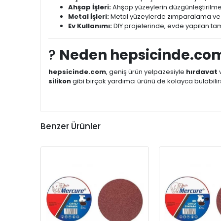
Ahşap İşleri:
Ahşap yüzeylerin düzgünleştirilmesi 
Metal İşleri:
Metal yüzeylerde zımparalama ve t
Ev Kullanımı:
DIY projelerinde, evde yapılan tamir
?
Neden hepsicinde.co
hepsicinde.com
, geniş ürün yelpazesiyle
hırdavat
silikon
gibi birçok yardımcı ürünü de kolayca bulabilirsi
Benzer Ürünler