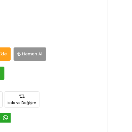
Ekle
Hemen Al
R
İade ve Değişim