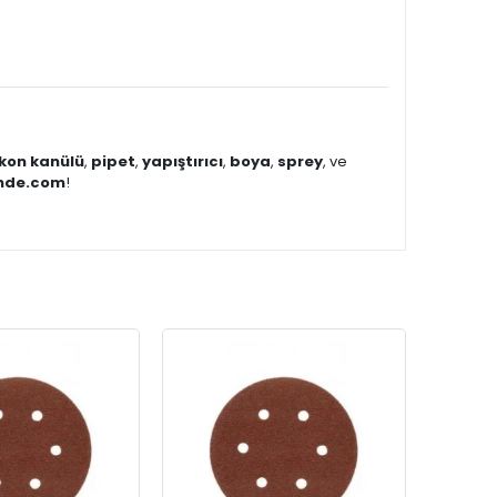
ikon kanülü
,
pipet
,
yapıştırıcı
,
boya
,
sprey
, ve
inde.com
!