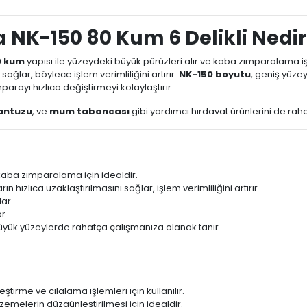
a NK-150 80 Kum 6 Delikli Nedir
0 kum
yapısı ile yüzeydeki büyük pürüzleri alır ve kaba zımparalama i
ağlar, böylece işlem verimliliğini artırır.
NK-150 boyutu
, geniş yüze
mparayı hızlıca değiştirmeyi kolaylaştırır.
antuzu
, ve
mum tabancası
gibi yardımcı hırdavat ürünlerini de rahatl
 kaba zımparalama için idealdir.
hızlıca uzaklaştırılmasını sağlar, işlem verimliliğini artırır.
ar.
r.
büyük yüzeylerde rahatça çalışmanıza olanak tanır.
irme ve cilalama işlemleri için kullanılır.
zemelerin düzgünleştirilmesi için idealdir.