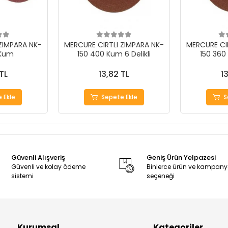
ZIMPARA NK-
MERCURE CIRTLI ZIMPARA NK-
MERCURE CI
 Kum
150 400 Kum 6 Delikli
150 360 
TL
13,82 TL
1
 Ekle
Sepete Ekle
S
Güvenli Alışveriş
Geniş Ürün Yelpazesi
Güvenli ve kolay ödeme
Binlerce ürün ve kampan
sistemi
seçeneği
Kurumsal
Kategoriler