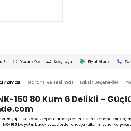
e Et
Yorum Yaz
Karşılaştır
Fiyat Alarmı
Tel
çıklaması
Garanti ve Teslimat
Taksit Seçenekleri
Yo
NK-150 80 Kum 6 Delikli – Güçlü
nde.com
0 kum
yapısı ile kaba zımparalama işlemleri için mükemmel bir seçen
r.
NK-150 boyutu
, büyük yüzeylerde rahatça kullanım sunar ve
yükse