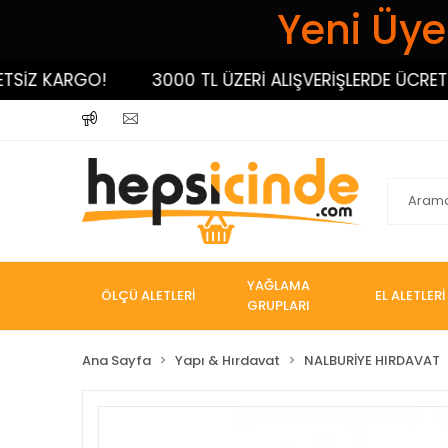
Yeni Üyel
Z KARGO!
3000 TL ÜZERİ ALIŞVERİŞLERDE ÜCRETSİZ 
YAĞLAMA
ÖLÇÜ ALETLERİ
EL ALETLERİ
GRUPLARI
Ana Sayfa
Yapı & Hırdavat
NALBURİYE HIRDAVAT