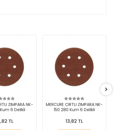
RTLI ZIMPARA NK-
MERCURE CIRTLI ZIMPARA NK-
MERCUR
Kum 6 Delikli
150 280 Kum 6 Delikli
150
3,82 TL
13,82 TL