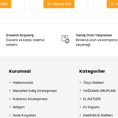
 Ekle
Sepete Ekle
S
Güvenli Alışveriş
Geniş Ürün Yelpazesi
Güvenli ve kolay ödeme
Binlerce ürün ve kampan
sistemi
seçeneği
Kurumsal
Kategoriler
Hakkımızda
Ölçü Aletleri
Mesafeli Satış Sözleşmesi
YAĞLAMA GRUPLARI
Kullanıcı Sözleşmesi
EL ALETLERİ
İletişim
Ev Yaşam
İade Koşulları
Elektrikli El Aletleri