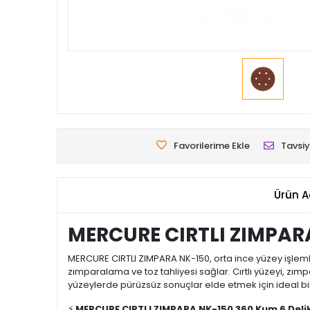
Favorilerime Ekle
Tavsiy
Ürün A
MERCURE CIRTLI ZIMPARA
MERCURE CIRTLI ZIMPARA NK-150, orta ince yüzey işlemler
zımparalama ve toz tahliyesi sağlar. Cırtlı yüzeyi, zımpar
yüzeylerde pürüzsüz sonuçlar elde etmek için ideal bir 
⚡
MERCURE CIRTLI ZIMPARA NK-150 360 Kum 6 Delik