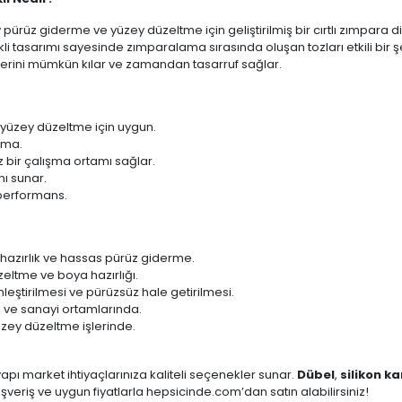
rüz giderme ve yüzey düzeltme için geliştirilmiş bir cırtlı zımpara dis
 tasarımı sayesinde zımparalama sırasında oluşan tozları etkili bir şe
şimlerini mümkün kılar ve zamandan tasarruf sağlar.
yüzey düzeltme için uygun.
ama.
z bir çalışma ortamı sağlar.
nı sunar.
 performans.
 hazırlık ve hassas pürüz giderme.
eltme ve boya hazırlığı.
leştirilmesi ve pürüzsüz hale getirilmesi.
 ve sanayi ortamlarında.
zey düzeltme işlerinde.
pı market ihtiyaçlarınıza kaliteli seçenekler sunar.
Dübel
,
silikon k
ışveriş ve uygun fiyatlarla hepsicinde.com’dan satın alabilirsiniz!