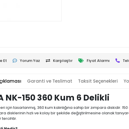
e Et
Yorum Yaz
Karşılaştır
Fiyat Alarmı
Tel
çıklaması
Garanti ve Teslimat
Taksit Seçenekleri
Yo
 NK-150 360 Kum 6 Delikli
i için tasarlanmış, 360 kum kalınlığına sahip bir zımpara diskidir. 150 
a disklerinin hızlı ve kolay bir şekilde değiştirilmesine olanak tanıyarak 
tercihtir.
li Nedir?