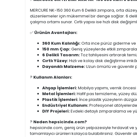
MERCURE NK-150 360 Kum 6 Delikli zımpara, orta düzey pü
düzenlemeler için mükemmel bir denge sağlar. 6 delikli
çalışma ortamı sunar. Cırtlı yapısı ise hızlı disk deği
✅
Ürünün Avantajları:
360 Kum Kalınlığı:
Orta ince pürüz giderme ve 
150 mm Çap:
Geniş yüzeylerde etkili zımparal
6 Delikli Tasarım:
Toz tahliyesini artırarak temi
Cırtlı Yüzey:
Hızlı ve kolay disk değiştirme imkâ
Dayanıklı Malzeme:
Uzun ömürlü ve güvenilir
?️
Kullanım Alanları:
Ahşap İşlemleri:
Mobilya yapımı, vernik öncesi
Metal İşlemleri:
Hafif pas temizleme, yüzey düz
Plastik İşlemleri:
İnce plastik yüzeylerin düzgün
Endüstriyel Kullanım:
Profesyonel atölyelerde
DIY Projeleri:
Evdeki detaylı zımparalama ve yü
?
Neden hepsicinde.com?
hepsicinde.com, geniş ürün yelpazesiyle hırdavat ve ya
tamamlayıcı ürünleri kolayca bulabilirsiniz. Güvenilir al