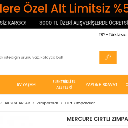
ere Özel Alt Limitsiz %
KARGO!
3000 TL ÜZERİ ALIŞVERİŞLERDE ÜCRETSİZ K
TRY - Türk Lirası
ELEKTRİKLİ EL
EV YAŞAM
YAPI & HIRDAVAT
O
ALETLERİ
AKSESUARLAR
Zımparalar
Cırt Zımparalar
MERCURE CIRTLI ZIMPA