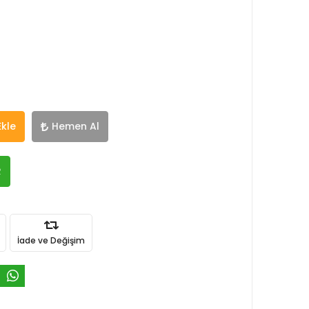
Ekle
Hemen Al
R
İade ve Değişim