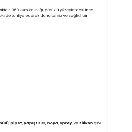
kidir. 360 kum kalınlığı, pürüzlü yüzeylerdeki ince
kilde tahliye ederek daha temiz ve sağlıklı bir
anülü
,
pipet
,
yapıştırıcı
,
boya
,
sprey
, ve
silikon
gibi