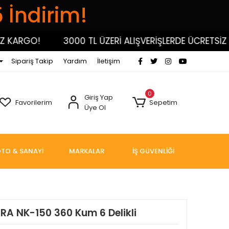
5 İndirim!
ARGO!
3000 TL ÜZERİ ALIŞVERİŞLERDE ÜCRETSİZ KAR
Sipariş Takip
Yardım
İletişim
0
Giriş Yap
Favorilerim
Sepetim
Üye Ol
TO & SANAYİ
MARKALAR
İŞ GÜVENLİĞİ
RA NK-150 360 Kum 6 Delikli