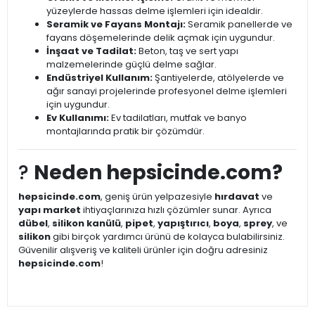
yüzeylerde hassas delme işlemleri için idealdir.
Seramik ve Fayans Montajı:
Seramik panellerde ve
fayans döşemelerinde delik açmak için uygundur.
İnşaat ve Tadilat:
Beton, taş ve sert yapı
malzemelerinde güçlü delme sağlar.
Endüstriyel Kullanım:
Şantiyelerde, atölyelerde ve
ağır sanayi projelerinde profesyonel delme işlemleri
için uygundur.
Ev Kullanımı:
Ev tadilatları, mutfak ve banyo
montajlarında pratik bir çözümdür.
?
Neden hepsicinde.com?
hepsicinde.com
, geniş ürün yelpazesiyle
hırdavat
ve
yapı market
ihtiyaçlarınıza hızlı çözümler sunar. Ayrıca
dübel
,
silikon kanülü
,
pipet
,
yapıştırıcı
,
boya
,
sprey
, ve
silikon
gibi birçok yardımcı ürünü de kolayca bulabilirsiniz.
Güvenilir alışveriş ve kaliteli ürünler için doğru adresiniz
hepsicinde.com
!