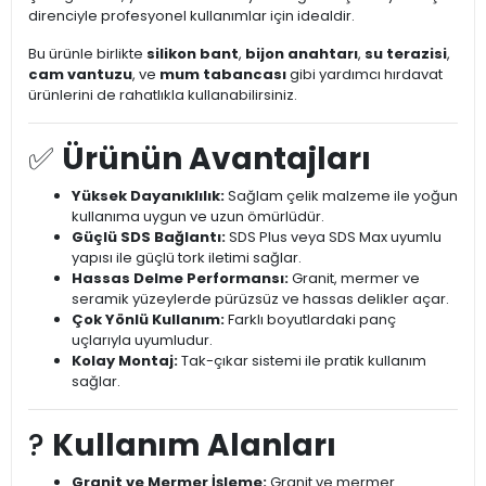
direnciyle profesyonel kullanımlar için idealdir.
Bu ürünle birlikte
silikon bant
,
bijon anahtarı
,
su terazisi
,
cam vantuzu
, ve
mum tabancası
gibi yardımcı hırdavat
ürünlerini de rahatlıkla kullanabilirsiniz.
✅
Ürünün Avantajları
Yüksek Dayanıklılık:
Sağlam çelik malzeme ile yoğun
kullanıma uygun ve uzun ömürlüdür.
Güçlü SDS Bağlantı:
SDS Plus veya SDS Max uyumlu
yapısı ile güçlü tork iletimi sağlar.
Hassas Delme Performansı:
Granit, mermer ve
seramik yüzeylerde pürüzsüz ve hassas delikler açar.
Çok Yönlü Kullanım:
Farklı boyutlardaki panç
uçlarıyla uyumludur.
Kolay Montaj:
Tak-çıkar sistemi ile pratik kullanım
sağlar.
?️
Kullanım Alanları
Granit ve Mermer İşleme:
Granit ve mermer