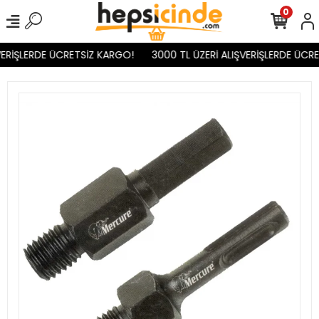
0
ERİŞLERDE ÜCRETSİZ KARGO!
3000 TL ÜZERİ ALIŞVERİŞLERDE ÜCRE