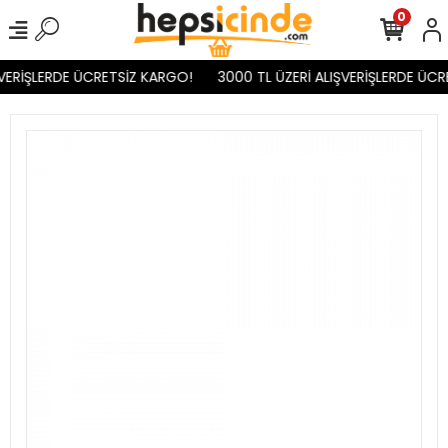
0
VERİŞLERDE ÜCRETSİZ KARGO!
3000 TL ÜZERİ ALIŞVERİŞLERDE ÜCR