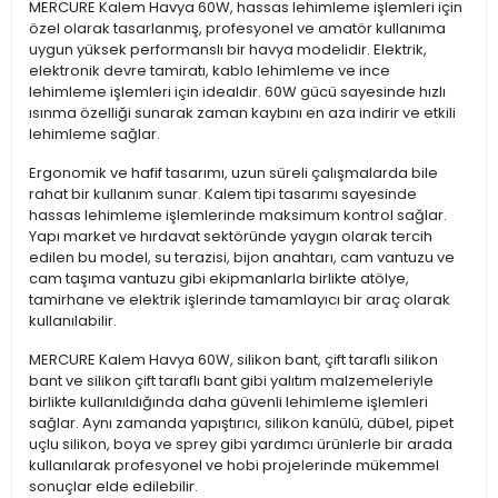
MERCURE Kalem Havya 60W, hassas lehimleme işlemleri için
özel olarak tasarlanmış, profesyonel ve amatör kullanıma
uygun yüksek performanslı bir havya modelidir. Elektrik,
elektronik devre tamiratı, kablo lehimleme ve ince
lehimleme işlemleri için idealdir. 60W gücü sayesinde hızlı
ısınma özelliği sunarak zaman kaybını en aza indirir ve etkili
lehimleme sağlar.
Ergonomik ve hafif tasarımı, uzun süreli çalışmalarda bile
rahat bir kullanım sunar. Kalem tipi tasarımı sayesinde
hassas lehimleme işlemlerinde maksimum kontrol sağlar.
Yapı market ve hırdavat sektöründe yaygın olarak tercih
edilen bu model, su terazisi, bijon anahtarı, cam vantuzu ve
cam taşıma vantuzu gibi ekipmanlarla birlikte atölye,
tamirhane ve elektrik işlerinde tamamlayıcı bir araç olarak
kullanılabilir.
MERCURE Kalem Havya 60W, silikon bant, çift taraflı silikon
bant ve silikon çift taraflı bant gibi yalıtım malzemeleriyle
birlikte kullanıldığında daha güvenli lehimleme işlemleri
sağlar. Aynı zamanda yapıştırıcı, silikon kanülü, dübel, pipet
uçlu silikon, boya ve sprey gibi yardımcı ürünlerle bir arada
kullanılarak profesyonel ve hobi projelerinde mükemmel
sonuçlar elde edilebilir.