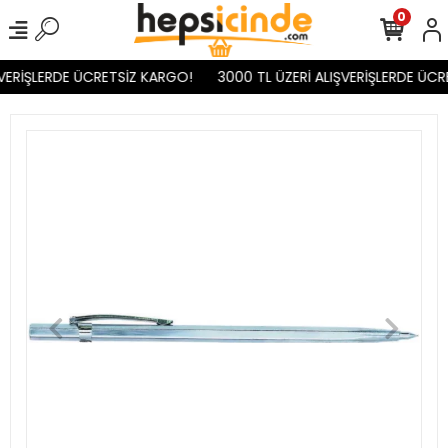
0
VERİŞLERDE ÜCRETSİZ KARGO!
3000 TL ÜZERİ ALIŞVERİŞLERDE ÜCR