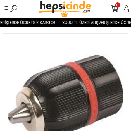
0
ERİŞLERDE ÜCRETSİZ KARGO!
3000 TL ÜZERİ ALIŞVERİŞLERDE ÜCRE