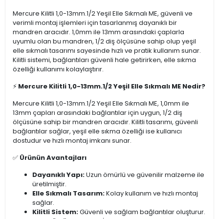
Mercure Kilitli 1,0-13mm.1/2 Yeşil Elle Sıkmalı ME, güvenli ve
verimli montaj işlemleri için tasarlanmış dayanıklı bir
mandren aracıdır. 1,0mm ile 13mm arasındaki çaplarla
uyumlu olan bu mandren, 1/2 diş ölçüsüne sahip olup yeşil
elle sıkmalı tasarımı sayesinde hızlı ve pratik kullanım sunar.
Kilitli sistemi, bağlantıları güvenli hale getirirken, elle sıkma
özelliği kullanımı kolaylaştırır.
⚡
Mercure Kilitli 1,0-13mm.1/2 Yeşil Elle Sıkmalı ME Nedir?
Mercure Kilitli 1,0-13mm.1/2 Yeşil Elle Sıkmalı ME, 1,0mm ile
13mm çapları arasındaki bağlantılar için uygun, 1/2 diş
ölçüsüne sahip bir mandren aracıdır. Kilitli tasarımı, güvenli
bağlantılar sağlar, yeşil elle sıkma özelliği ise kullanıcı
dostudur ve hızlı montaj imkanı sunar.
✅
Ürünün Avantajları
Dayanıklı Yapı:
Uzun ömürlü ve güvenilir malzeme ile
üretilmiştir.
Elle Sıkmalı Tasarım:
Kolay kullanım ve hızlı montaj
sağlar.
Kilitli Sistem:
Güvenli ve sağlam bağlantılar oluşturur.