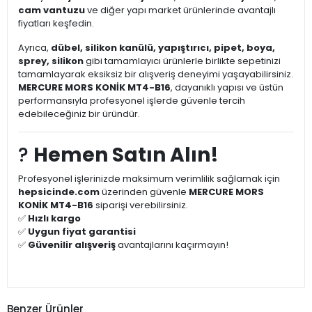
cam vantuzu
ve diğer yapı market ürünlerinde avantajlı
fiyatları keşfedin.
Ayrıca,
dübel, silikon kanülü, yapıştırıcı, pipet, boya,
sprey, silikon
gibi tamamlayıcı ürünlerle birlikte sepetinizi
tamamlayarak eksiksiz bir alışveriş deneyimi yaşayabilirsiniz.
MERCURE MORS KONİK MT4-B16
, dayanıklı yapısı ve üstün
performansıyla profesyonel işlerde güvenle tercih
edebileceğiniz bir üründür.
?
Hemen Satın Alın!
Profesyonel işlerinizde maksimum verimlilik sağlamak için
hepsicinde.com
üzerinden güvenle
MERCURE MORS
KONİK MT4-B16
siparişi verebilirsiniz.
✅
Hızlı kargo
✅
Uygun fiyat garantisi
✅
Güvenilir alışveriş
avantajlarını kaçırmayın!
Benzer Ürünler