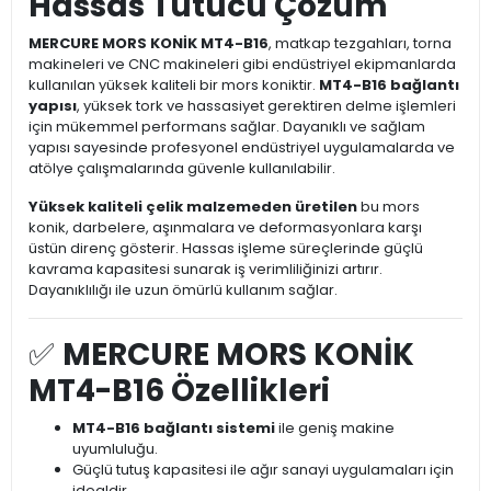
Hassas Tutucu Çözüm
MERCURE MORS KONİK MT4-B16
, matkap tezgahları, torna
makineleri ve CNC makineleri gibi endüstriyel ekipmanlarda
kullanılan yüksek kaliteli bir mors koniktir.
MT4-B16 bağlantı
yapısı
, yüksek tork ve hassasiyet gerektiren delme işlemleri
için mükemmel performans sağlar. Dayanıklı ve sağlam
yapısı sayesinde profesyonel endüstriyel uygulamalarda ve
atölye çalışmalarında güvenle kullanılabilir.
Yüksek kaliteli çelik malzemeden üretilen
bu mors
konik, darbelere, aşınmalara ve deformasyonlara karşı
üstün direnç gösterir. Hassas işleme süreçlerinde güçlü
kavrama kapasitesi sunarak iş verimliliğinizi artırır.
Dayanıklılığı ile uzun ömürlü kullanım sağlar.
✅
MERCURE MORS KONİK
MT4-B16 Özellikleri
MT4-B16 bağlantı sistemi
ile geniş makine
uyumluluğu.
Güçlü tutuş kapasitesi ile ağır sanayi uygulamaları için
idealdir.