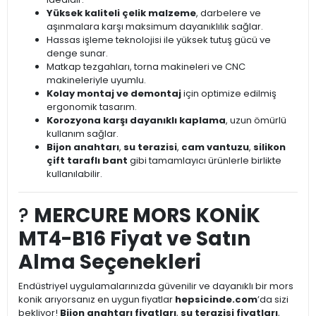
Yüksek kaliteli çelik malzeme
, darbelere ve
aşınmalara karşı maksimum dayanıklılık sağlar.
Hassas işleme teknolojisi ile yüksek tutuş gücü ve
denge sunar.
Matkap tezgahları, torna makineleri ve CNC
makineleriyle uyumlu.
Kolay montaj ve demontaj
için optimize edilmiş
ergonomik tasarım.
Korozyona karşı dayanıklı kaplama
, uzun ömürlü
kullanım sağlar.
Bijon anahtarı
,
su terazisi
,
cam vantuzu
,
silikon
çift taraflı bant
gibi tamamlayıcı ürünlerle birlikte
kullanılabilir.
?
MERCURE MORS KONİK
MT4-B16 Fiyat ve Satın
Alma Seçenekleri
Endüstriyel uygulamalarınızda güvenilir ve dayanıklı bir mors
konik arıyorsanız en uygun fiyatlar
hepsicinde.com
’da sizi
bekliyor!
Bijon anahtarı fiyatları
,
su terazisi fiyatları
,