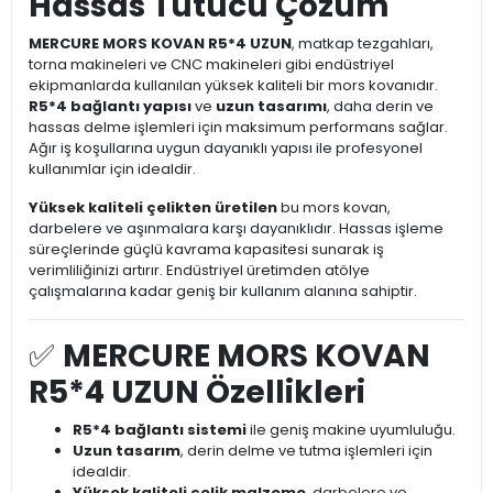
Hassas Tutucu Çözüm
MERCURE MORS KOVAN R5*4 UZUN
, matkap tezgahları,
torna makineleri ve CNC makineleri gibi endüstriyel
ekipmanlarda kullanılan yüksek kaliteli bir mors kovanıdır.
R5*4 bağlantı yapısı
ve
uzun tasarımı
, daha derin ve
hassas delme işlemleri için maksimum performans sağlar.
Ağır iş koşullarına uygun dayanıklı yapısı ile profesyonel
kullanımlar için idealdir.
Yüksek kaliteli çelikten üretilen
bu mors kovan,
darbelere ve aşınmalara karşı dayanıklıdır. Hassas işleme
süreçlerinde güçlü kavrama kapasitesi sunarak iş
verimliliğinizi artırır. Endüstriyel üretimden atölye
çalışmalarına kadar geniş bir kullanım alanına sahiptir.
✅
MERCURE MORS KOVAN
R5*4 UZUN Özellikleri
R5*4 bağlantı sistemi
ile geniş makine uyumluluğu.
Uzun tasarım
, derin delme ve tutma işlemleri için
idealdir.
Yüksek kaliteli çelik malzeme
, darbelere ve