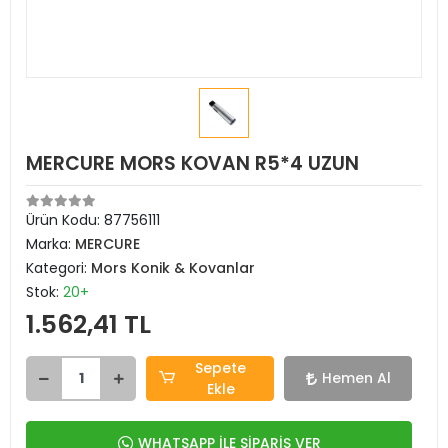
MERCURE MORS KOVAN R5*4 UZUN
Ürün Kodu:
87756111
Marka:
MERCURE
Kategori:
Mors Konik & Kovanlar
Stok:
20+
1.562,41 TL
Sepete
Hemen Al
Ekle
WHATSAPP İLE SİPARİŞ VER