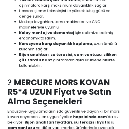
aşınmalara karşı maksimum dayanıklılık sağlar.
Hassas işleme teknolojisi ile yüksek tutuş gücü ve
denge sunar.
Matkap tezgahları, torna makineleri ve CNC
makineleriyle uyumlu.
Kolay montaj ve demontaj
için optimize edilmiş
ergonomik tasarım.
Korozyona karşı dayanıklı kaplama
, uzun ömürlü
kullanım sağlar.
Bijon anahtarı
,
su terazisi
,
cam vantuzu
,
silikon
çift taraflı bant
gibi tamamlayıcı ürünlerle birlikte
kullanılabilir.
?
MERCURE MORS KOVAN
R5*4 UZUN Fiyat ve Satın
Alma Seçenekleri
Endüstriyel uygulamalarınızda güvenilir ve dayanıklı bir mors
kovan arıyorsanız en uygun fiyatlar
hepsicinde.com
’da sizi
bekliyor!
Bijon anahtarı fiyatları
,
su terazisi fiyatları
,
cam vantuzu
ve diğer yapı market ürünlerinde avantajlı