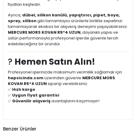
fiyatları keşfedin.
Ayrıca,
dübel, silikon kanülü, yapıştırıcı, pipet, boya,
sprey, silikon
gibi tamamlayıcı ürünlerle birlikte sepetinizi
tamamlayarak eksiksiz bir alışveriş deneyimi yaşayabilirsiniz.
MERCURE MORS KOVAN R5*4 UZUN
, dayanıklı yapısı ve
üstün performansıyla profesyonel işlerde güvenle tercih
edebileceğiniz bir üründür.
?
Hemen Satın Alın!
Profesyonel işlerinizde maksimum verimlilik sağlamak için
hepsicinde.com
üzerinden güvenle
MERCURE MORS
KOVAN R5*4 UZUN
siparişi verebilirsiniz.
✅
Hızlı kargo
✅
Uygun fiyat garantisi
✅
Güvenilir alışveriş
avantajlarını kaçırmayın!
Benzer Ürünler