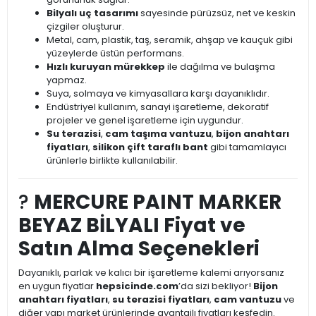
Bilyalı uç tasarımı
sayesinde pürüzsüz, net ve keskin
çizgiler oluşturur.
Metal, cam, plastik, taş, seramik, ahşap ve kauçuk gibi
yüzeylerde üstün performans.
Hızlı kuruyan mürekkep
ile dağılma ve bulaşma
yapmaz.
Suya, solmaya ve kimyasallara karşı dayanıklıdır.
Endüstriyel kullanım, sanayi işaretleme, dekoratif
projeler ve genel işaretleme için uygundur.
Su terazisi
,
cam taşıma vantuzu
,
bijon anahtarı
fiyatları
,
silikon çift taraflı bant
gibi tamamlayıcı
ürünlerle birlikte kullanılabilir.
?
MERCURE PAINT MARKER
BEYAZ BİLYALI Fiyat ve
Satın Alma Seçenekleri
Dayanıklı, parlak ve kalıcı bir işaretleme kalemi arıyorsanız
en uygun fiyatlar
hepsicinde.com
’da sizi bekliyor!
Bijon
anahtarı fiyatları
,
su terazisi fiyatları
,
cam vantuzu
ve
diğer yapı market ürünlerinde avantajlı fiyatları keşfedin.