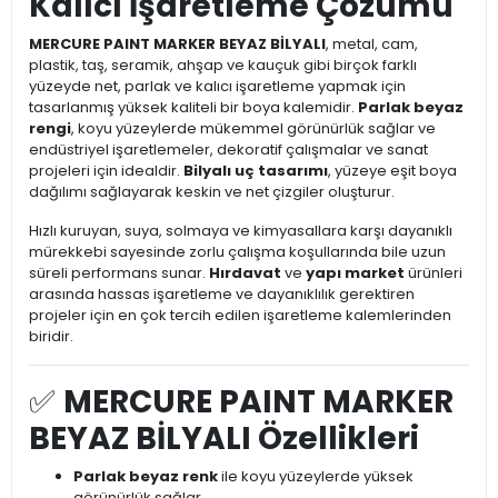
Kalıcı İşaretleme Çözümü
MERCURE PAINT MARKER BEYAZ BİLYALI
, metal, cam,
plastik, taş, seramik, ahşap ve kauçuk gibi birçok farklı
yüzeyde net, parlak ve kalıcı işaretleme yapmak için
tasarlanmış yüksek kaliteli bir boya kalemidir.
Parlak beyaz
rengi
, koyu yüzeylerde mükemmel görünürlük sağlar ve
endüstriyel işaretlemeler, dekoratif çalışmalar ve sanat
projeleri için idealdir.
Bilyalı uç tasarımı
, yüzeye eşit boya
dağılımı sağlayarak keskin ve net çizgiler oluşturur.
Hızlı kuruyan, suya, solmaya ve kimyasallara karşı dayanıklı
mürekkebi sayesinde zorlu çalışma koşullarında bile uzun
süreli performans sunar.
Hırdavat
ve
yapı market
ürünleri
arasında hassas işaretleme ve dayanıklılık gerektiren
projeler için en çok tercih edilen işaretleme kalemlerinden
biridir.
✅
MERCURE PAINT MARKER
BEYAZ BİLYALI Özellikleri
Parlak beyaz renk
ile koyu yüzeylerde yüksek
görünürlük sağlar.