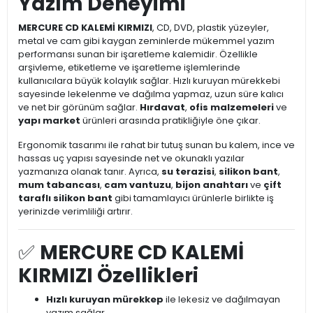
Yazım Deneyimi
MERCURE CD KALEMİ KIRMIZI
, CD, DVD, plastik yüzeyler,
metal ve cam gibi kaygan zeminlerde mükemmel yazım
performansı sunan bir işaretleme kalemidir. Özellikle
arşivleme, etiketleme ve işaretleme işlemlerinde
kullanıcılara büyük kolaylık sağlar. Hızlı kuruyan mürekkebi
sayesinde lekelenme ve dağılma yapmaz, uzun süre kalıcı
ve net bir görünüm sağlar.
Hırdavat
,
ofis malzemeleri
ve
yapı market
ürünleri arasında pratikliğiyle öne çıkar.
Ergonomik tasarımı ile rahat bir tutuş sunan bu kalem, ince ve
hassas uç yapısı sayesinde net ve okunaklı yazılar
yazmanıza olanak tanır. Ayrıca,
su terazisi
,
silikon bant
,
mum tabancası
,
cam vantuzu
,
bijon anahtarı
ve
çift
taraflı silikon bant
gibi tamamlayıcı ürünlerle birlikte iş
yerinizde verimliliği artırır.
✅
MERCURE CD KALEMİ
KIRMIZI Özellikleri
Hızlı kuruyan mürekkep
ile lekesiz ve dağılmayan
yazım sağlar.