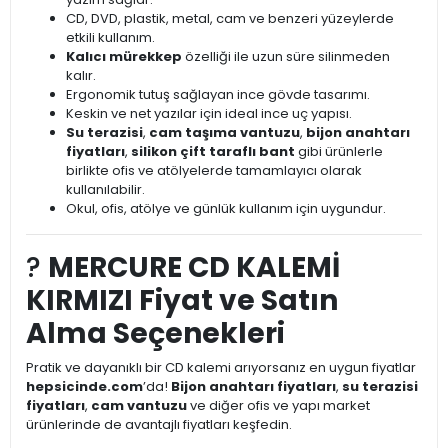
CD, DVD, plastik, metal, cam ve benzeri yüzeylerde
etkili kullanım.
Kalıcı mürekkep
özelliği ile uzun süre silinmeden
kalır.
Ergonomik tutuş sağlayan ince gövde tasarımı.
Keskin ve net yazılar için ideal ince uç yapısı.
Su terazisi
,
cam taşıma vantuzu
,
bijon anahtarı
fiyatları
,
silikon çift taraflı bant
gibi ürünlerle
birlikte ofis ve atölyelerde tamamlayıcı olarak
kullanılabilir.
Okul, ofis, atölye ve günlük kullanım için uygundur.
?
MERCURE CD KALEMİ
KIRMIZI Fiyat ve Satın
Alma Seçenekleri
Pratik ve dayanıklı bir CD kalemi arıyorsanız en uygun fiyatlar
hepsicinde.com
’da!
Bijon anahtarı fiyatları
,
su terazisi
fiyatları
,
cam vantuzu
ve diğer ofis ve yapı market
ürünlerinde de avantajlı fiyatları keşfedin.