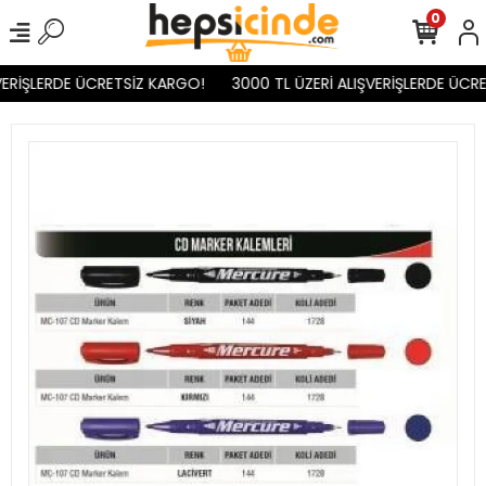
0
ERİŞLERDE ÜCRETSİZ KARGO!
3000 TL ÜZERİ ALIŞVERİŞLERDE ÜCRE