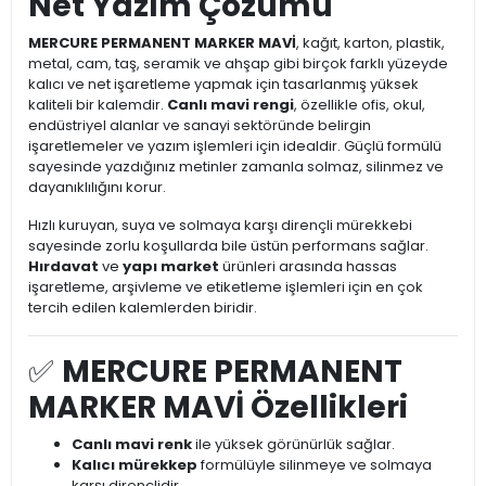
Net Yazım Çözümü
MERCURE PERMANENT MARKER MAVİ
, kağıt, karton, plastik,
metal, cam, taş, seramik ve ahşap gibi birçok farklı yüzeyde
kalıcı ve net işaretleme yapmak için tasarlanmış yüksek
kaliteli bir kalemdir.
Canlı mavi rengi
, özellikle ofis, okul,
endüstriyel alanlar ve sanayi sektöründe belirgin
işaretlemeler ve yazım işlemleri için idealdir. Güçlü formülü
sayesinde yazdığınız metinler zamanla solmaz, silinmez ve
dayanıklılığını korur.
Hızlı kuruyan, suya ve solmaya karşı dirençli mürekkebi
sayesinde zorlu koşullarda bile üstün performans sağlar.
Hırdavat
ve
yapı market
ürünleri arasında hassas
işaretleme, arşivleme ve etiketleme işlemleri için en çok
tercih edilen kalemlerden biridir.
✅
MERCURE PERMANENT
MARKER MAVİ Özellikleri
Canlı mavi renk
ile yüksek görünürlük sağlar.
Kalıcı mürekkep
formülüyle silinmeye ve solmaya
karşı dirençlidir.