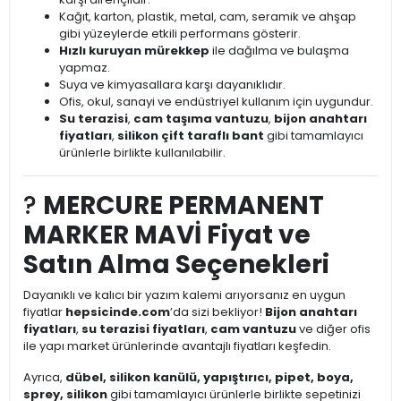
Kağıt, karton, plastik, metal, cam, seramik ve ahşap
gibi yüzeylerde etkili performans gösterir.
Hızlı kuruyan mürekkep
ile dağılma ve bulaşma
yapmaz.
Suya ve kimyasallara karşı dayanıklıdır.
Ofis, okul, sanayi ve endüstriyel kullanım için uygundur.
Su terazisi
,
cam taşıma vantuzu
,
bijon anahtarı
fiyatları
,
silikon çift taraflı bant
gibi tamamlayıcı
ürünlerle birlikte kullanılabilir.
?
MERCURE PERMANENT
MARKER MAVİ Fiyat ve
Satın Alma Seçenekleri
Dayanıklı ve kalıcı bir yazım kalemi arıyorsanız en uygun
fiyatlar
hepsicinde.com
’da sizi bekliyor!
Bijon anahtarı
fiyatları
,
su terazisi fiyatları
,
cam vantuzu
ve diğer ofis
ile yapı market ürünlerinde avantajlı fiyatları keşfedin.
Ayrıca,
dübel, silikon kanülü, yapıştırıcı, pipet, boya,
sprey, silikon
gibi tamamlayıcı ürünlerle birlikte sepetinizi