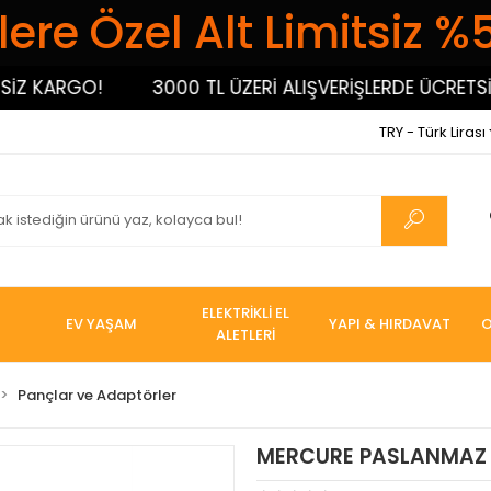
ere Özel Alt Limitsiz %
KARGO!
3000 TL ÜZERİ ALIŞVERİŞLERDE ÜCRETSİZ KA
TRY - Türk Lirası
ELEKTRİKLİ EL
EV YAŞAM
YAPI & HIRDAVAT
O
ALETLERİ
Pançlar ve Adaptörler
MERCURE PASLANMAZ 