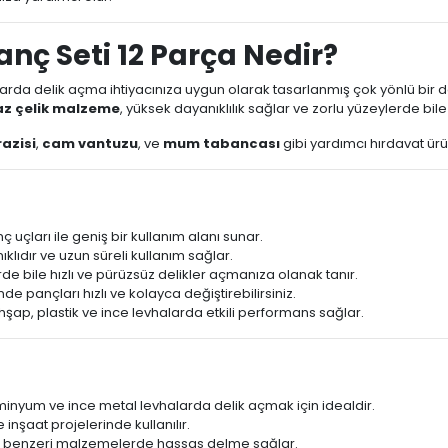
ç Seti 12 Parça Nedir?
plarda delik açma ihtiyacınıza uygun olarak tasarlanmış çok yönlü bir d
z çelik malzeme
, yüksek dayanıklılık sağlar ve zorlu yüzeylerde b
razisi
,
cam vantuzu
, ve
mum tabancası
gibi yardımcı hırdavat ürünl
ç uçları ile geniş bir kullanım alanı sunar.
lıdır ve uzun süreli kullanım sağlar.
e bile hızlı ve pürüzsüz delikler açmanıza olanak tanır.
e pançları hızlı ve kolayca değiştirebilirsiniz.
şap, plastik ve ince levhalarda etkili performans sağlar.
inyum ve ince metal levhalarda delik açmak için idealdir.
nşaat projelerinde kullanılır.
ve benzeri malzemelerde hassas delme sağlar.