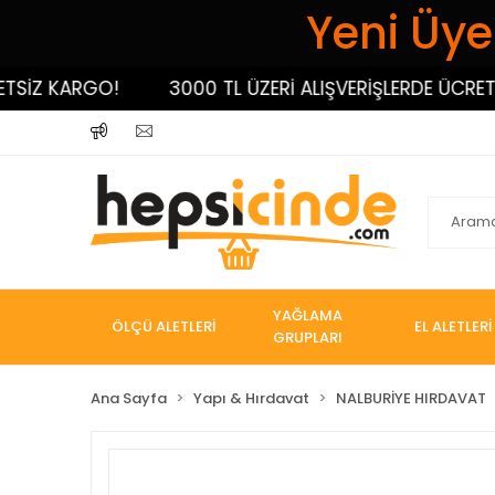
Yeni Üyel
Z KARGO!
3000 TL ÜZERİ ALIŞVERİŞLERDE ÜCRETSİZ 
YAĞLAMA
ÖLÇÜ ALETLERİ
EL ALETLERİ
GRUPLARI
Ana Sayfa
Yapı & Hırdavat
NALBURİYE HIRDAVAT