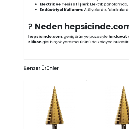
Elektrik ve Tesisat İşleri:
Elektrik panolarında
Endüstriyel Kullanım:
Atölyelerde, fabrikalarda
?
Neden hepsicinde.co
hepsicinde.com
, geniş ürün yelpazesiyle
hırdavat
silikon
gibi birçok yardımcı ürünü de kolayca bulabilirsi
Benzer Ürünler