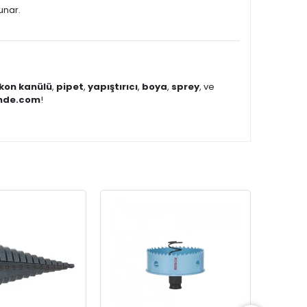
unar.
ikon kanülü
,
pipet
,
yapıştırıcı
,
boya
,
sprey
, ve
inde.com
!