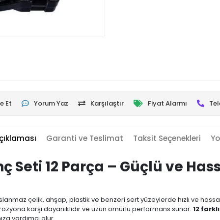
e Et
Yorum Yaz
Karşılaştır
Fiyat Alarmı
Tel
çıklaması
Garanti ve Teslimat
Taksit Seçenekleri
Yo
 Seti 12 Parça – Güçlü ve Has
slanmaz çelik, ahşap, plastik ve benzeri sert yüzeylerde hızlı ve hassas
ozyona karşı dayanıklıdır ve uzun ömürlü performans sunar.
12 fark
za yardımcı olur.