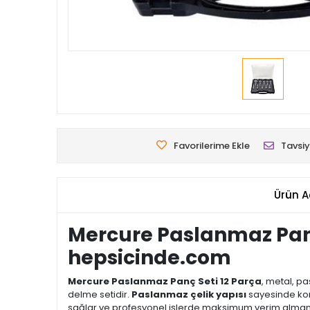
Favorilerime Ekle
Tavsiy
Ürün A
Mercure Paslanmaz Panç
hepsicinde.com
Mercure Paslanmaz Panç Seti 12 Parça
, metal, pa
delme setidir.
Paslanmaz çelik yapısı
sayesinde kor
sağlar ve profesyonel işlerde maksimum verim almanı