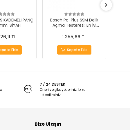
S KADEMELİ PANÇ
Bosch Pc-Plus SSM Delik
Yüksek 
mm. SİYAH
Açma Testeresi: En İyi
Plus 
Seçim!
26,11 TL
1.255,66 TL
epete Ekle
Sepete Ekle
7 / 24 DESTEK
ya
Öneri ve şikayetlerinizi bize
iletebilirsiniz.
Bize Ulaşın