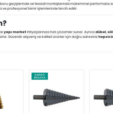
, boru geçişlerinde ve tesisat montajlarında mükemmel performans s
 ve profesyonel tamir işlemlerinde tercih edilir.
m?
ve
yapı market
ihtiyaçlarınıza hızlı çözümler sunar. Ayrıca
dübel
,
sil
niz. Güvenilir alışveriş ve kaliteli ürünler için doğru adresiniz
hepsic
KARGO
BEDAVA