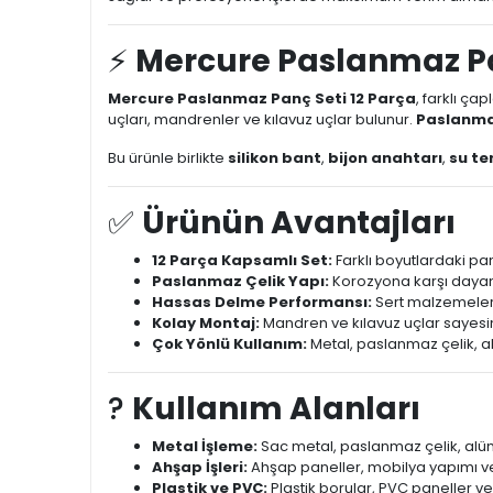
⚡
Mercure Paslanmaz Pan
Mercure Paslanmaz Panç Seti 12 Parça
, farklı ça
uçları, mandrenler ve kılavuz uçlar bulunur.
Paslanma
Bu ürünle birlikte
silikon bant
,
bijon anahtarı
,
su te
✅
Ürünün Avantajları
12 Parça Kapsamlı Set:
Farklı boyutlardaki pan
Paslanmaz Çelik Yapı:
Korozyona karşı dayanık
Hassas Delme Performansı:
Sert malzemelerd
Kolay Montaj:
Mandren ve kılavuz uçlar sayesind
Çok Yönlü Kullanım:
Metal, paslanmaz çelik, ah
?️
Kullanım Alanları
Metal İşleme:
Sac metal, paslanmaz çelik, alüm
Ahşap İşleri:
Ahşap paneller, mobilya yapımı ve i
Plastik ve PVC:
Plastik borular, PVC paneller 