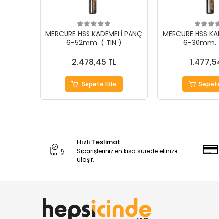
MERCURE HSS KADEMELİ PANÇ
MERCURE HSS KA
6-52mm. ( TIN )
6-30mm. (
2.478,45 TL
1.477,5
Sepete Ekle
Sepete
Hızlı Teslimat
Siparişleriniz en kısa sürede elinize
ulaşır.