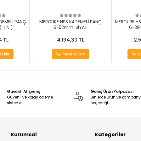
DEMELİ PANÇ
MERCURE HSS KADEMELİ PANÇ
MERCURE HS
 TIN )
6-52mm. SİYAH
6-39
4 TL
4.194,30 TL
2.5
 Ekle
Sepete Ekle
S
Güvenli Alışveriş
Geniş Ürün Yelpazesi
Güvenli ve kolay ödeme
Binlerce ürün ve kampan
sistemi
seçeneği
Kurumsal
Kategoriler