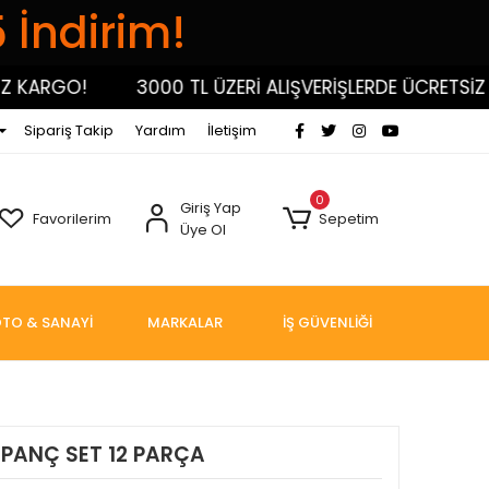
5 İndirim!
RGO!
3000 TL ÜZERİ ALIŞVERİŞLERDE ÜCRETSİZ KAR
Sipariş Takip
Yardım
İletişim
0
Giriş Yap
Favorilerim
Sepetim
Üye Ol
TO & SANAYİ
MARKALAR
İŞ GÜVENLİĞİ
PANÇ SET 12 PARÇA