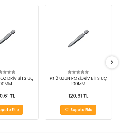
POZİDRİV BİTS UÇ
Pz 2 UZUN POZİDRİV BİTS UÇ
Pz 1 U
100MM
100MM
0,61 TL
120,61 TL
epete Ekle
Sepete Ekle