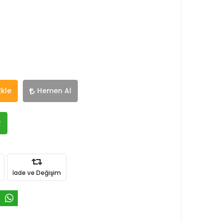
Ekle
Hemen Al
R
İade ve Değişim