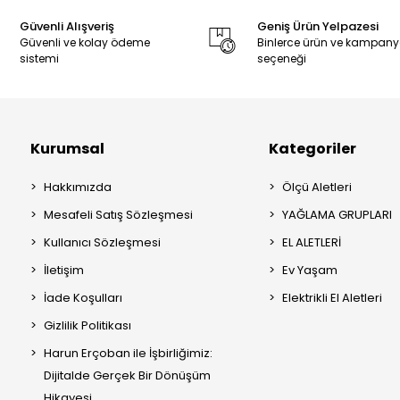
Güvenli Alışveriş
Geniş Ürün Yelpazesi
Güvenli ve kolay ödeme
Binlerce ürün ve kampan
sistemi
seçeneği
Kurumsal
Kategoriler
Hakkımızda
Ölçü Aletleri
Mesafeli Satış Sözleşmesi
YAĞLAMA GRUPLARI
Kullanıcı Sözleşmesi
EL ALETLERİ
İletişim
Ev Yaşam
İade Koşulları
Elektrikli El Aletleri
Gizlilik Politikası
Harun Erçoban ile İşbirliğimiz:
Dijitalde Gerçek Bir Dönüşüm
Hikayesi