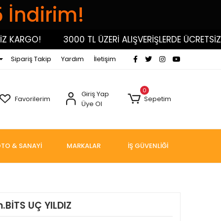
5 İndirim!
KARGO!
3000 TL ÜZERİ ALIŞVERİŞLERDE ÜCRETSİZ KA
Sipariş Takip
Yardım
İletişim
0
Giriş Yap
Favorilerim
Sepetim
Üye Ol
TO & SANAYİ
MARKALAR
İŞ GÜVENLİĞİ
BİTS UÇ YILDIZ