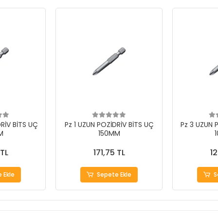
RİV BİTS UÇ
Pz 1 UZUN POZİDRİV BİTS UÇ
Pz 3 UZUN 
M
150MM
 TL
171,75 TL
12
 Ekle
Sepete Ekle
S