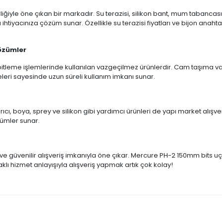
ğiyle öne çıkan bir markadır. Su terazisi, silikon bant, mum tabancası, 
lü ihtiyacınıza çözüm sunar. Özellikle su terazisi fiyatları ve bijon ana
Çözümler
 sabitleme işlemlerinde kullanılan vazgeçilmez ürünlerdir. Cam taşıma va
eleri sayesinde uzun süreli kullanım imkanı sunar.
ıcı, boya, sprey ve silikon gibi yardımcı ürünleri de yapı market alışveri
zümler sunar.
ve güvenilir alışveriş imkanıyla öne çıkar. Mercure PH-2 150mm bits uç 
klı hizmet anlayışıyla alışveriş yapmak artık çok kolay!