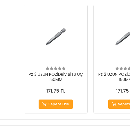
Pz 3 UZUN POZİDRİV BİTS UÇ
Pz 2 UZUN POZİD
150MM
150M
171,75 TL
171,75
Sepete Ekle
Sepete