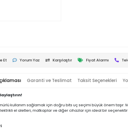
e Et
Yorum Yaz
Karşılaştır
Fiyat Alarmı
Tel
çıklaması
Garanti ve Teslimat
Taksit Seçenekleri
Yo
laylaştırın!
 ömürlü kullanım sağlamak için doğru bits uç seçimi büyük önem taşır. M
lektrikli el aletleri, matkaplar ve diğer cihazlar için ideal bir seçenek
i