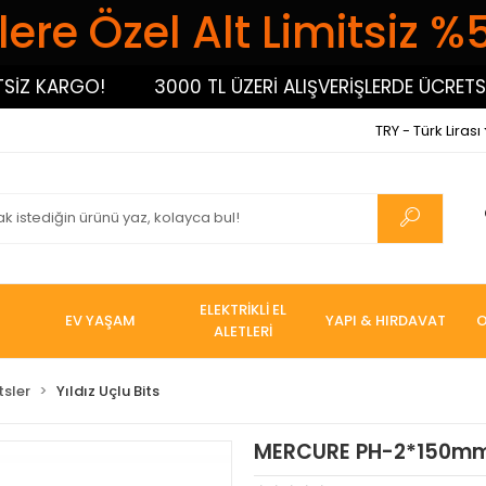
ere Özel Alt Limitsiz %
 KARGO!
3000 TL ÜZERİ ALIŞVERİŞLERDE ÜCRETSİZ 
TRY - Türk Lirası
ELEKTRİKLİ EL
EV YAŞAM
YAPI & HIRDAVAT
O
ALETLERİ
tsler
Yıldız Uçlu Bits
MERCURE PH-2*150mm.