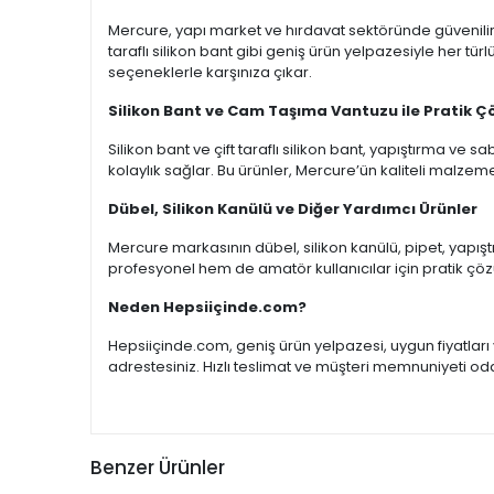
Mercure, yapı market ve hırdavat sektöründe güvenilirli
taraflı silikon bant gibi geniş ürün yelpazesiyle her tür
seçeneklerle karşınıza çıkar.
Silikon Bant ve Cam Taşıma Vantuzu ile Pratik 
Silikon bant ve çift taraflı silikon bant, yapıştırma ve
kolaylık sağlar. Bu ürünler, Mercure’ün kaliteli malzem
Dübel, Silikon Kanülü ve Diğer Yardımcı Ürünler
Mercure markasının dübel, silikon kanülü, pipet, yapıştır
profesyonel hem de amatör kullanıcılar için pratik çö
Neden Hepsiiçinde.com?
Hepsiiçinde.com, geniş ürün yelpazesi, uygun fiyatları 
adrestesiniz. Hızlı teslimat ve müşteri memnuniyeti oda
Benzer Ürünler