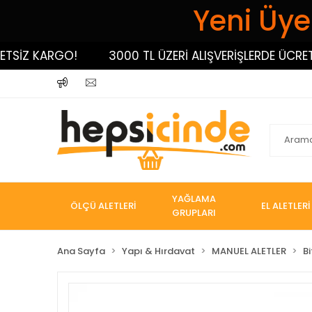
Yeni Üyel
İZ KARGO!
3000 TL ÜZERİ ALIŞVERİŞLERDE ÜCRETSİZ
YAĞLAMA
ÖLÇÜ ALETLERİ
EL ALETLERİ
GRUPLARI
Ana Sayfa
Yapı & Hırdavat
MANUEL ALETLER
Bi